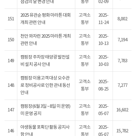
점검의 날 변경 안내
통부
02-09
2025 유관순 평화 마라톤 대회
고객소
2025-
151
8,002
개최 관련 안내
통부
11-24
천안 꽈자런 2025 마라톤 개최
고객소
2025-
150
7,194
관련 안내
통부
10-13
캠핑장 주차장 태양광 발전설
고객소
2025-
149
7,783
비 설치 공사 안내
통부
10-03
캠핑장 이용고객 대상 오수관
고객소
2025-
148
로 정비공사로 인한 관내 동선
7,277
통부
08-25
안내
캠핑장(6월 3일 ~ 8일 미 운영)
고객소
2025-
147
16,602
미 운영 공지
통부
05-07
야생동물 포획단 활동 공지사
고객소
2025-
146
15,782
항 안내
통부
05-07