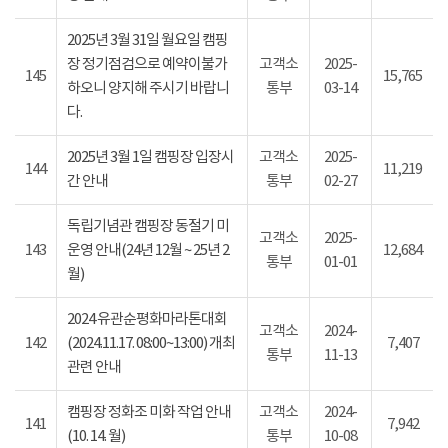
2025년 3월 31일 월요일 캠핑
장 정기점검으로 예약이불가
고객소
2025-
145
15,765
하오니 양지해 주시기 바랍니
통부
03-14
다.
2025년 3월 1일 캠핑장 입장시
고객소
2025-
144
11,219
간 안내
통부
02-27
독립기념관 캠핑장 동절기 미
고객소
2025-
143
운영 안내(24년 12월 ~ 25년 2
12,684
통부
01-01
월)
2024 유관순평화마라톤대회
고객소
2024-
142
(2024.11.17. 08:00~13:00) 개최
7,407
통부
11-13
관련 안내
캠핑장 정화조 미화 작업 안내
고객소
2024-
141
7,942
(10. 14. 월)
통부
10-08