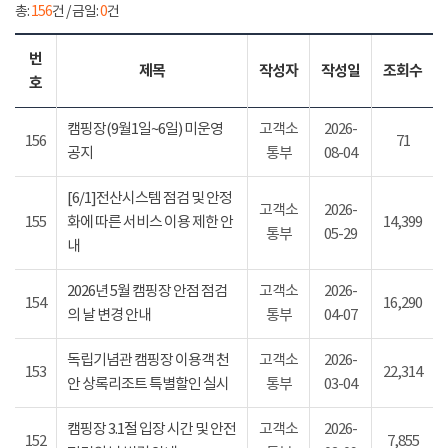
총:
156
건 / 금일:
0
건
번
제목
작성자
작성일
조회수
호
캠핑장(9월1일~6일) 미운영
고객소
2026-
156
71
공지
통부
08-04
[6/1]전산시스템 점검 및 안정
고객소
2026-
155
화에 따른 서비스 이용 제한 안
14,399
통부
05-29
내
2026년 5월 캠핑장 안점 점검
고객소
2026-
154
16,290
의 날 변경 안내
통부
04-07
독립기념관 캠핑장 이용객 천
고객소
2026-
153
22,314
안 상록리조트 특별할인 실시
통부
03-04
캠핑장 3.1절 입장 시간 및 안전
고객소
2026-
152
7,855