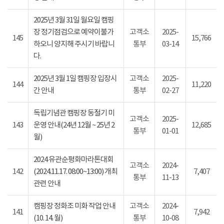
2025년 3월 31일 월요일 캠핑
장 정기점검으로 예약이불가
고객소
2025-
145
15,766
하오니 양지해 주시기 바랍니
통부
03-14
다.
2025년 3월 1일 캠핑장 입장시
고객소
2025-
144
11,220
간 안내
통부
02-27
독립기념관 캠핑장 동절기 미
고객소
2025-
143
운영 안내(24년 12월 ~ 25년 2
12,685
통부
01-01
월)
2024 유관순평화마라톤대회
고객소
2024-
142
(2024.11.17. 08:00~13:00) 개최
7,407
통부
11-13
관련 안내
캠핑장 정화조 미화 작업 안내
고객소
2024-
141
7,942
(10. 14. 월)
통부
10-08