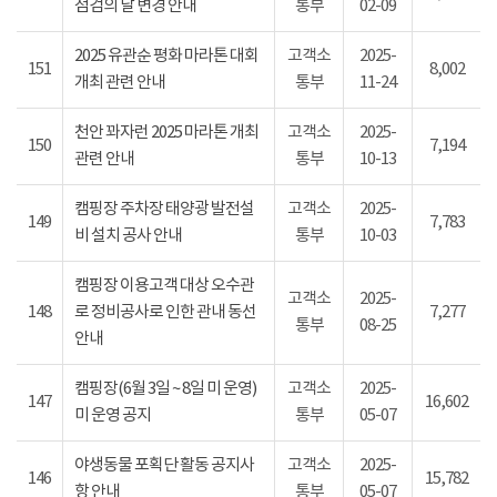
점검의 날 변경 안내
통부
02-09
2025 유관순 평화 마라톤 대회
고객소
2025-
151
8,002
개최 관련 안내
통부
11-24
천안 꽈자런 2025 마라톤 개최
고객소
2025-
150
7,194
관련 안내
통부
10-13
캠핑장 주차장 태양광 발전설
고객소
2025-
149
7,783
비 설치 공사 안내
통부
10-03
캠핑장 이용고객 대상 오수관
고객소
2025-
148
로 정비공사로 인한 관내 동선
7,277
통부
08-25
안내
캠핑장(6월 3일 ~ 8일 미 운영)
고객소
2025-
147
16,602
미 운영 공지
통부
05-07
야생동물 포획단 활동 공지사
고객소
2025-
146
15,782
항 안내
통부
05-07