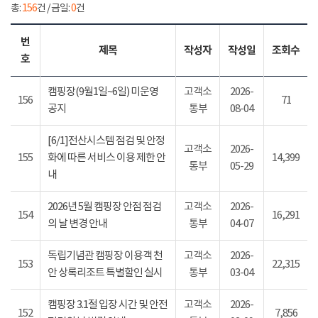
총:
156
건 / 금일:
0
건
번
제목
작성자
작성일
조회수
호
캠핑장(9월1일~6일) 미운영
고객소
2026-
156
71
공지
통부
08-04
[6/1]전산시스템 점검 및 안정
고객소
2026-
155
화에 따른 서비스 이용 제한 안
14,399
통부
05-29
내
2026년 5월 캠핑장 안점 점검
고객소
2026-
154
16,291
의 날 변경 안내
통부
04-07
독립기념관 캠핑장 이용객 천
고객소
2026-
153
22,315
안 상록리조트 특별할인 실시
통부
03-04
캠핑장 3.1절 입장 시간 및 안전
고객소
2026-
152
7,856