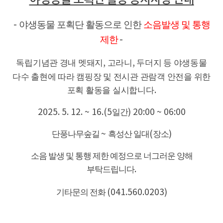
야생동물 포획단 활동으로 인한
소음발생 및 통행
-
제한
-
독립기념관 경내 멧돼지
,
고라니
,
두더지 등 야생동물
다수 출현에 따라 캠핑장 및 전시관 관람객 안전을 위한
포획 활동을 실시합니다
.
2025. 5. 12. ~ 16.(5
일간
) 20:00 ~ 06:00
단풍나무숲길
~
흑성산 일대
(
장소
)
소음 발생 및 통행 제한 예정으로 너그러운 양해
부탁드립니다
.
기타문의 전화
(041.560.0203)