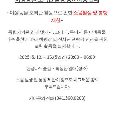
야생동물 포획단 활동으로 인한
소음발생 및 통행
-
제한
-
독립기념관 경내 멧돼지
,
고라니
,
두더지 등 야생동물
다수 출현에 따라 캠핑장 및 전시관 관람객 안전을 위한
포획 활동을 실시합니다
.
2025. 5. 12. ~ 16.(5
일간
) 20:00 ~ 06:00
단풍나무숲길
~
흑성산 일대
(
장소
)
소음 발생 및 통행 제한 예정으로 너그러운 양해
부탁드립니다
.
기타문의 전화
(041.560.0203)