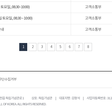
일, 08:30~10:00)
고객소통부
일, 08:30 ~ 10:00)
고객소통부
안내
고객소통부
1
2
3
4
5
6
7
8
무단수집거부
목천읍 독립기념관로 1
상호 : 독립기념관 | 대표자명 : 김형석 | 사업자등록번호 : 312-
L OF KOREA. ALL RIGHTS RESERVED.