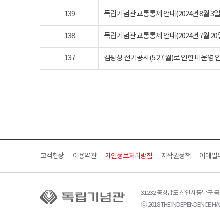
139
독립기념관 교통통제 안내(2024년 8월 3일 토요
138
독립기념관 교통통제 안내(2024년 7월 20일 토요
137
캠핑장 전기공사(5.27. 월)로 인한 미운영 
고객헌장
이용약관
개인정보처리방침
저작권정책
이메일
31232 충청남도 천안시 동남구 
ⓒ 2018 THE INDEPENDENCE HAL