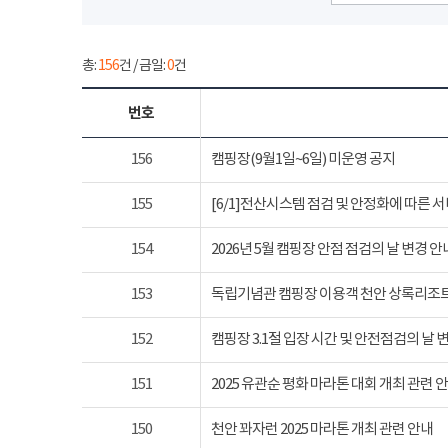
총:
156
건 / 금일:
0
건
번호
156
캠핑장(9월1일~6일) 미운영 공지
155
[6/1]전산시스템 점검 및 안정화에 따른 
154
2026년 5월 캠핑장 안점 점검의 날 변경 안
153
독립기념관 캠핑장 이용객 천안 상록리조
152
캠핑장 3.1절 입장 시간 및 안전점검의 날 
151
2025 유관순 평화 마라톤 대회 개최 관련 
150
천안 꽈자런 2025 마라톤 개최 관련 안내