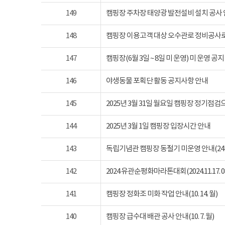
149
캠핑장 주차장 태양광 발전설비 설치 공사
148
캠핑장 이용고객 대상 오수관로 정비공사로
147
캠핑장(6월 3일 ~ 8일 미 운영) 미 운영 공지
146
야생동물 포획단 활동 공지사항 안내
145
2025년 3월 31일 월요일 캠핑장 정기점
144
2025년 3월 1일 캠핑장 입장시간 안내
143
독립기념관 캠핑장 동절기 미운영 안내(24년 1
142
2024 유관순평화마라톤대회(2024.11.17. 08
141
캠핑장 정화조 미화 작업 안내(10. 14. 월)
140
캠핑장 급수대 배관 공사 안내(10. 7. 월)