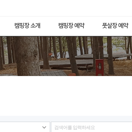
캠핑장 소개
캠핑장 예약
풋살장 예약