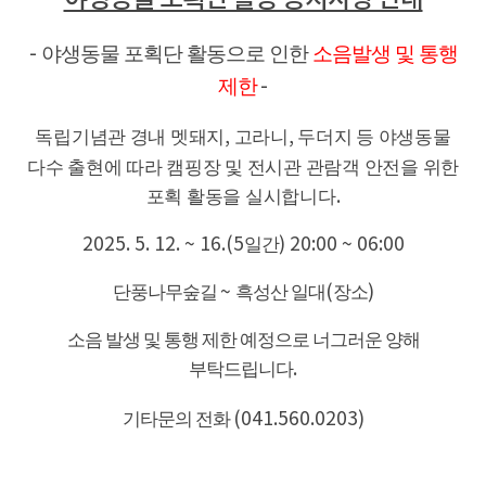
야생동물 포획단 활동으로 인한
소음발생 및 통행
-
제한
-
독립기념관 경내 멧돼지
,
고라니
,
두더지 등 야생동물
다수 출현에 따라 캠핑장 및 전시관 관람객 안전을 위한
포획 활동을 실시합니다
.
2025. 5. 12. ~ 16.(5
일간
) 20:00 ~ 06:00
단풍나무숲길
~
흑성산 일대
(
장소
)
소음 발생 및 통행 제한 예정으로 너그러운 양해
부탁드립니다
.
기타문의 전화
(041.560.0203)