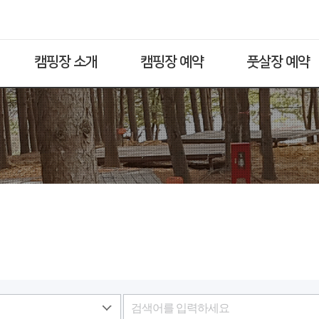
캠핑장 소개
캠핑장 예약
풋살장 예약