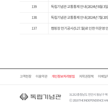
139
독립기념관 교통통제 안내(2024년 8월 3일 토요
138
독립기념관 교통통제 안내(2024년 7월 20일 토요
137
캠핑장 전기공사(5.27. 월)로 인한 미운영 
고객헌장
이용약관
개인정보처리방침
저작권정책
이메일
31232 충청남도 천안시 동남구 
ⓒ 2018 THE INDEPENDENCE HAL