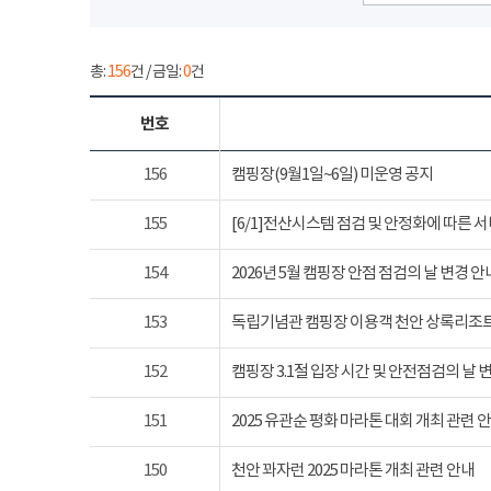
총:
156
건 / 금일:
0
건
번호
156
캠핑장(9월1일~6일) 미운영 공지
155
[6/1]전산시스템 점검 및 안정화에 따른 
154
2026년 5월 캠핑장 안점 점검의 날 변경 안
153
독립기념관 캠핑장 이용객 천안 상록리조
152
캠핑장 3.1절 입장 시간 및 안전점검의 날 
151
2025 유관순 평화 마라톤 대회 개최 관련 
150
천안 꽈자런 2025 마라톤 개최 관련 안내