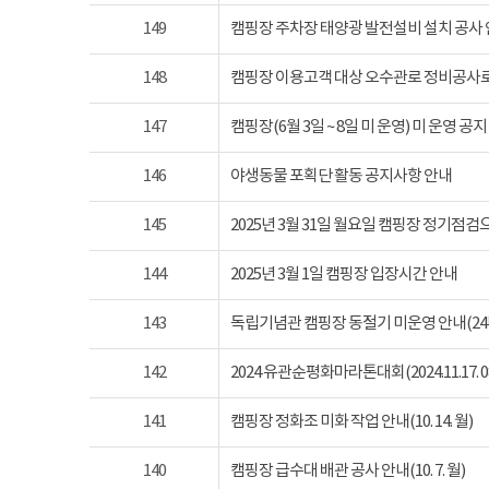
149
캠핑장 주차장 태양광 발전설비 설치 공사
148
캠핑장 이용고객 대상 오수관로 정비공사로
147
캠핑장(6월 3일 ~ 8일 미 운영) 미 운영 공지
146
야생동물 포획단 활동 공지사항 안내
145
2025년 3월 31일 월요일 캠핑장 정기점
144
2025년 3월 1일 캠핑장 입장시간 안내
143
독립기념관 캠핑장 동절기 미운영 안내(24년 1
142
2024 유관순평화마라톤대회(2024.11.17. 08
141
캠핑장 정화조 미화 작업 안내(10. 14. 월)
140
캠핑장 급수대 배관 공사 안내(10. 7. 월)