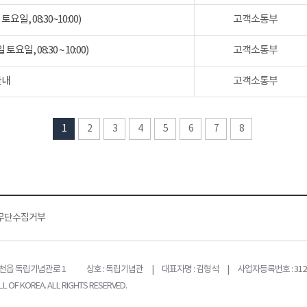
일, 08:30~10:00)
고객소통부
일, 08:30 ~ 10:00)
고객소통부
안내
고객소통부
1
2
3
4
5
6
7
8
무단수집거부
목천읍 독립기념관로 1
상호 : 독립기념관 | 대표자명 : 김형석 | 사업자등록번호 : 312-
L OF KOREA. ALL RIGHTS RESERVED.