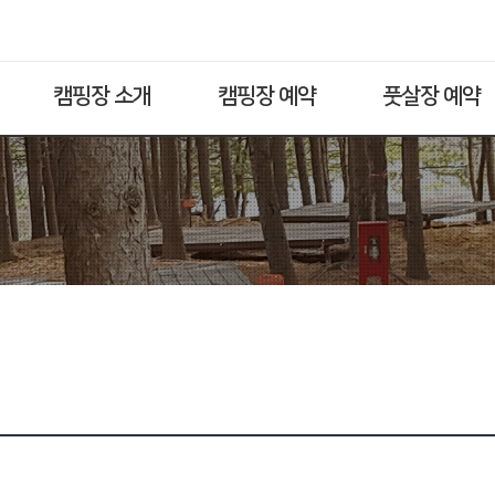
캠핑장 소개
캠핑장 예약
풋살장 예약