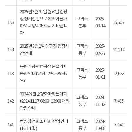
2025년 3월 31일 월요일 캠핑
장 정기점검으로 예약이불가
고객소
2025-
145
15,759
하오니 양지해 주시기 바랍니
통부
03-14
다.
2025년 3월 1일 캠핑장 입장시
고객소
2025-
144
11,212
간 안내
통부
02-27
독립기념관 캠핑장 동절기 미
고객소
2025-
143
운영 안내(24년 12월 ~ 25년 2
12,683
통부
01-01
월)
2024 유관순평화마라톤대회
고객소
2024-
142
(2024.11.17. 08:00~13:00) 개최
7,405
통부
11-13
관련 안내
캠핑장 정화조 미화 작업 안내
고객소
2024-
141
7,942
(10. 14. 월)
통부
10-08