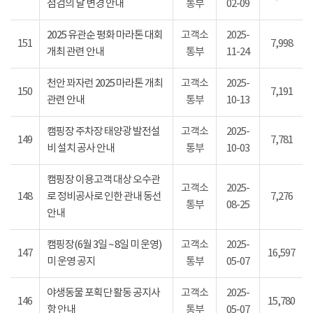
점검의 날 변경 안내
통부
02-09
2025 유관순 평화 마라톤 대회
고객소
2025-
151
7,998
개최 관련 안내
통부
11-24
천안 꽈자런 2025 마라톤 개최
고객소
2025-
150
7,191
관련 안내
통부
10-13
캠핑장 주차장 태양광 발전설
고객소
2025-
149
7,781
비 설치 공사 안내
통부
10-03
캠핑장 이용고객 대상 오수관
고객소
2025-
148
로 정비공사로 인한 관내 동선
7,276
통부
08-25
안내
캠핑장(6월 3일 ~ 8일 미 운영)
고객소
2025-
147
16,597
미 운영 공지
통부
05-07
야생동물 포획단 활동 공지사
고객소
2025-
146
15,780
항 안내
통부
05-07