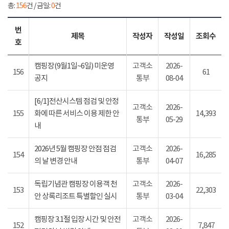
총:
156
건 / 금일:
0
건
번
제목
작성자
작성일
조회수
호
캠핑장(9월1일~6일) 미운영
고객소
2026-
156
61
공지
통부
08-04
[6/1]전산시스템 점검 및 안정
고객소
2026-
155
화에 따른 서비스 이용 제한 안
14,393
통부
05-29
내
2026년 5월 캠핑장 안점 점검
고객소
2026-
154
16,285
의 날 변경 안내
통부
04-07
독립기념관 캠핑장 이용객 천
고객소
2026-
153
22,303
안 상록리조트 특별할인 실시
통부
03-04
캠핑장 3.1절 입장 시간 및 안전
고객소
2026-
152
7,847