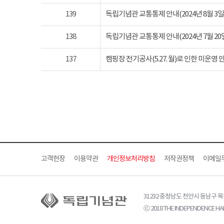
139
독립기념관 교통통제 안내(2024년 8월 3일 토요
138
독립기념관 교통통제 안내(2024년 7월 20일 토요
137
캠핑장 전기공사(5.27. 월)로 인한 미운영 
고객헌장
이용약관
개인정보처리방침
저작권정책
이메일
31232 충청남도 천안시 동남구 
ⓒ 2018 THE INDEPENDENCE HAL