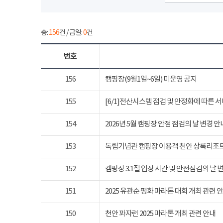
총:
156
건 / 금일:
0
건
번호
156
캠핑장(9월1일~6일) 미운영 공지
155
[6/1]전산시스템 점검 및 안정화에 따른 
154
2026년 5월 캠핑장 안점 점검의 날 변경 안
153
독립기념관 캠핑장 이용객 천안 상록리조
152
캠핑장 3.1절 입장 시간 및 안전점검의 날 
151
2025 유관순 평화 마라톤 대회 개최 관련 
150
천안 꽈자런 2025 마라톤 개최 관련 안내