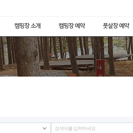
캠핑장 소개
캠핑장 예약
풋살장 예약