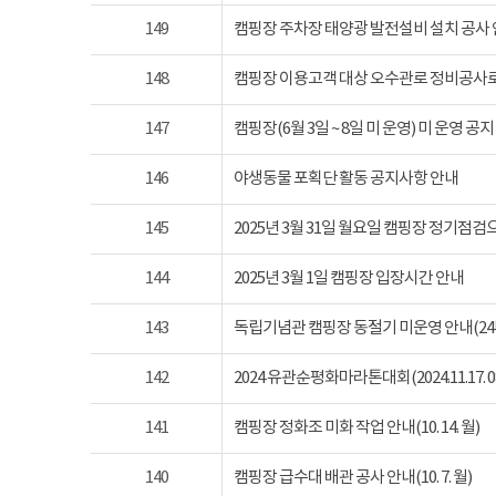
149
캠핑장 주차장 태양광 발전설비 설치 공사
148
캠핑장 이용고객 대상 오수관로 정비공사로
147
캠핑장(6월 3일 ~ 8일 미 운영) 미 운영 공지
146
야생동물 포획단 활동 공지사항 안내
145
2025년 3월 31일 월요일 캠핑장 정기점
144
2025년 3월 1일 캠핑장 입장시간 안내
143
독립기념관 캠핑장 동절기 미운영 안내(24년 1
142
2024 유관순평화마라톤대회(2024.11.17. 08
141
캠핑장 정화조 미화 작업 안내(10. 14. 월)
140
캠핑장 급수대 배관 공사 안내(10. 7. 월)