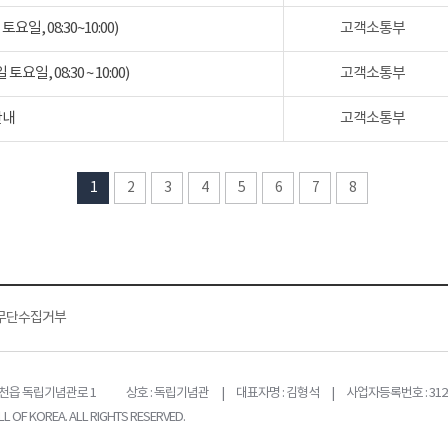
일, 08:30~10:00)
고객소통부
일, 08:30 ~ 10:00)
고객소통부
안내
고객소통부
1
2
3
4
5
6
7
8
무단수집거부
목천읍 독립기념관로 1
상호 : 독립기념관 | 대표자명 : 김형석 | 사업자등록번호 : 312-
L OF KOREA. ALL RIGHTS RESERVED.