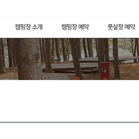
캠핑장 소개
캠핑장 예약
풋살장 예약