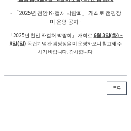
년 천안
컬처 박람회」
개최로 캠핑장
- 「
2025
K-
미 운영 공지
-
6
3
(
) ~
「2025
년 천안
K-
컬처 박람회」
개최로
월
일
화
8
(
)
일
일
독립기념관
캠핑장을 미 운영하오니 참고해 주
시기 바랍니다
.
감사합니다
.
목록