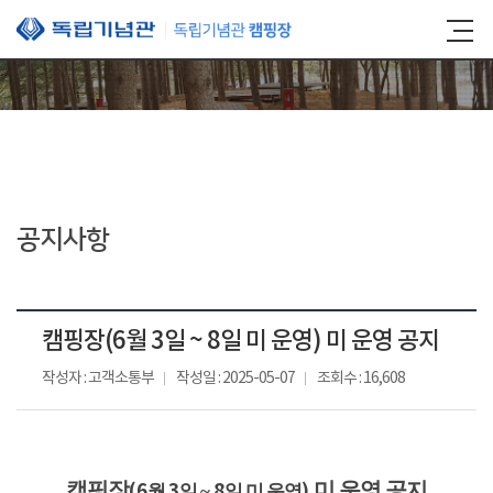
본문 바로가기
공지사항
캠핑장(6월 3일 ~ 8일 미 운영) 미 운영 공지
작성자 : 고객소통부
작성일 : 2025-05-07
조회수 : 16,608
캠핑장
미 운영 공지
(6
3
8
)
월
일 ~
일 미 운영