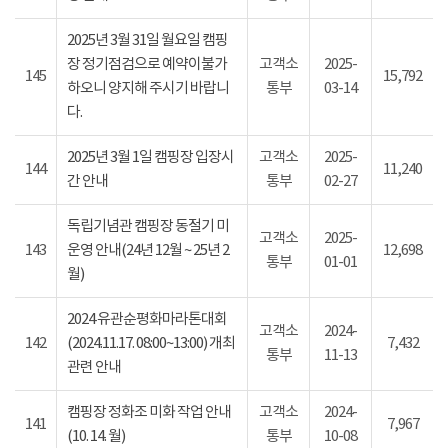
2025년 3월 31일 월요일 캠핑
장 정기점검으로 예약이불가
고객소
2025-
145
15,792
하오니 양지해 주시기 바랍니
통부
03-14
다.
2025년 3월 1일 캠핑장 입장시
고객소
2025-
144
11,240
간 안내
통부
02-27
독립기념관 캠핑장 동절기 미
고객소
2025-
143
운영 안내(24년 12월 ~ 25년 2
12,698
통부
01-01
월)
2024 유관순평화마라톤대회
고객소
2024-
142
(2024.11.17. 08:00~13:00) 개최
7,432
통부
11-13
관련 안내
캠핑장 정화조 미화 작업 안내
고객소
2024-
141
7,967
(10. 14. 월)
통부
10-08