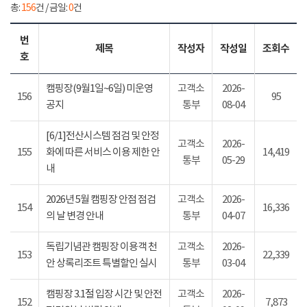
총:
156
건 / 금일:
0
건
번
제목
작성자
작성일
조회수
호
캠핑장(9월1일~6일) 미운영
고객소
2026-
156
95
공지
통부
08-04
[6/1]전산시스템 점검 및 안정
고객소
2026-
155
화에 따른 서비스 이용 제한 안
14,419
통부
05-29
내
2026년 5월 캠핑장 안점 점검
고객소
2026-
154
16,336
의 날 변경 안내
통부
04-07
독립기념관 캠핑장 이용객 천
고객소
2026-
153
22,339
안 상록리조트 특별할인 실시
통부
03-04
캠핑장 3.1절 입장 시간 및 안전
고객소
2026-
152
7,873