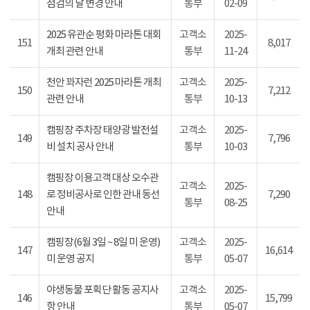
점검의 날 변경 안내
통부
02-09
2025 유관순 평화 마라톤 대회
고객소
2025-
151
8,017
개최 관련 안내
통부
11-24
천안 꽈자런 2025 마라톤 개최
고객소
2025-
150
7,212
관련 안내
통부
10-13
캠핑장 주차장 태양광 발전설
고객소
2025-
149
7,796
비 설치 공사 안내
통부
10-03
캠핑장 이용고객 대상 오수관
고객소
2025-
148
로 정비공사로 인한 관내 동선
7,290
통부
08-25
안내
캠핑장(6월 3일 ~ 8일 미 운영)
고객소
2025-
147
16,614
미 운영 공지
통부
05-07
야생동물 포획단 활동 공지사
고객소
2025-
146
15,799
항 안내
통부
05-07