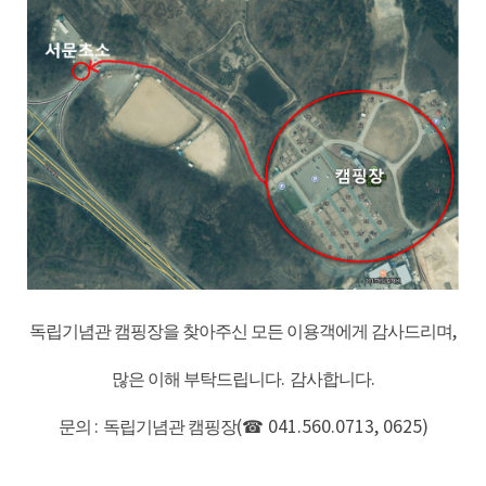
독립기념관 캠핑장을 찾아주신 모든 이용객에게 감사드리며
,
많은 이해 부탁드립니다
.
감사합니다
.
문의
:
독립기념관 캠핑장
(☎
041.560.0713, 0625)