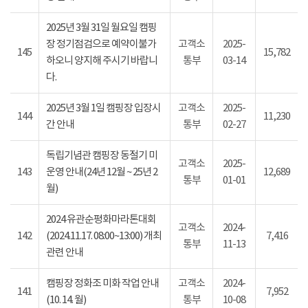
2025년 3월 31일 월요일 캠핑
장 정기점검으로 예약이불가
고객소
2025-
145
15,782
하오니 양지해 주시기 바랍니
통부
03-14
다.
2025년 3월 1일 캠핑장 입장시
고객소
2025-
144
11,230
간 안내
통부
02-27
독립기념관 캠핑장 동절기 미
고객소
2025-
143
운영 안내(24년 12월 ~ 25년 2
12,689
통부
01-01
월)
2024 유관순평화마라톤대회
고객소
2024-
142
(2024.11.17. 08:00~13:00) 개최
7,416
통부
11-13
관련 안내
캠핑장 정화조 미화 작업 안내
고객소
2024-
141
7,952
(10. 14. 월)
통부
10-08