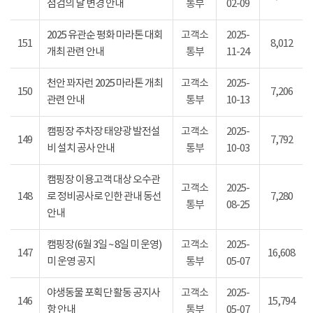
점검의 날 변경 안내
통부
02-09
2025 유관순 평화 마라톤 대회
고객소
2025-
151
8,012
개최 관련 안내
통부
11-24
천안 꽈자런 2025 마라톤 개최
고객소
2025-
150
7,206
관련 안내
통부
10-13
캠핑장 주차장 태양광 발전설
고객소
2025-
149
7,792
비 설치 공사 안내
통부
10-03
캠핑장 이용고객 대상 오수관
고객소
2025-
148
로 정비공사로 인한 관내 동선
7,280
통부
08-25
안내
캠핑장(6월 3일 ~ 8일 미 운영)
고객소
2025-
147
16,608
미 운영 공지
통부
05-07
야생동물 포획단 활동 공지사
고객소
2025-
146
15,794
항 안내
통부
05-07