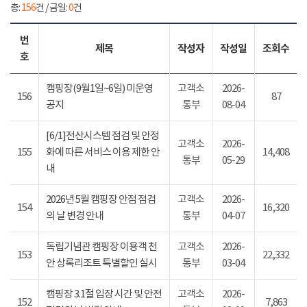
총:
156
건 / 금일:
0
건
번
제목
작성자
작성일
조회수
호
캠핑장(9월1일~6일) 미운영
고객소
2026-
156
87
공지
통부
08-04
[6/1]전산시스템 점검 및 안정
고객소
2026-
155
화에 따른 서비스 이용 제한 안
14,408
통부
05-29
내
2026년 5월 캠핑장 안점 점검
고객소
2026-
154
16,320
의 날 변경 안내
통부
04-07
독립기념관 캠핑장 이용객 천
고객소
2026-
153
22,332
안 상록리조트 특별할인 실시
통부
03-04
캠핑장 3.1절 입장 시간 및 안전
고객소
2026-
152
7,863