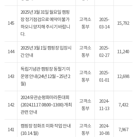
2025년 3월 31일 월요일 캠핑
장 정기점검으로 예약이불가
고객소
2025-
145
15,792
하오니 양지해 주시기 바랍니
통부
03-14
다.
2025년 3월 1일 캠핑장 입장시
고객소
2025-
144
11,240
간 안내
통부
02-27
독립기념관 캠핑장 동절기 미
고객소
2025-
143
운영 안내(24년 12월 ~ 25년 2
12,698
통부
01-01
월)
2024 유관순평화마라톤대회
고객소
2024-
142
(2024.11.17. 08:00~13:00) 개최
7,432
통부
11-13
관련 안내
캠핑장 정화조 미화 작업 안내
고객소
2024-
141
7,967
(10. 14. 월)
통부
10-08