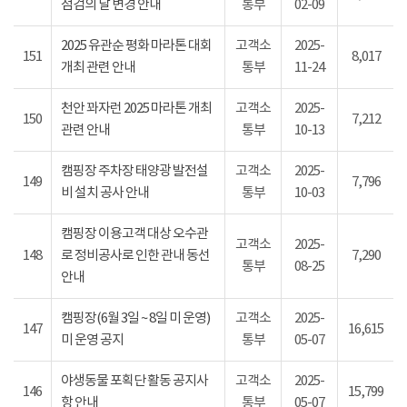
점검의 날 변경 안내
통부
02-09
2025 유관순 평화 마라톤 대회
고객소
2025-
151
8,017
개최 관련 안내
통부
11-24
천안 꽈자런 2025 마라톤 개최
고객소
2025-
150
7,212
관련 안내
통부
10-13
캠핑장 주차장 태양광 발전설
고객소
2025-
149
7,796
비 설치 공사 안내
통부
10-03
캠핑장 이용고객 대상 오수관
고객소
2025-
148
로 정비공사로 인한 관내 동선
7,290
통부
08-25
안내
캠핑장(6월 3일 ~ 8일 미 운영)
고객소
2025-
147
16,615
미 운영 공지
통부
05-07
야생동물 포획단 활동 공지사
고객소
2025-
146
15,799
항 안내
통부
05-07