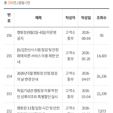
총:
156
건 / 금일:
0
건
번
제목
작성자
작성일
조회수
호
캠핑장(9월1일~6일) 미운영
고객소
2026-
156
95
공지
통부
08-04
[6/1]전산시스템 점검 및 안정
고객소
2026-
155
화에 따른 서비스 이용 제한 안
14,419
통부
05-29
내
2026년 5월 캠핑장 안점 점검
고객소
2026-
154
16,336
의 날 변경 안내
통부
04-07
독립기념관 캠핑장 이용객 천
고객소
2026-
153
22,339
안 상록리조트 특별할인 실시
통부
03-04
캠핑장 3.1절 입장 시간 및 안전
고객소
2026-
152
7,873