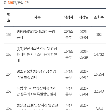
총:
156
건 / 금일:
0
건
번
제목
작성자
작성일
조회수
호
캠핑장(9월1일~6일) 미운영
고객소
2026-
156
102
공지
통부
08-04
[6/1]전산시스템 점검 및 안정
고객소
2026-
155
화에 따른 서비스 이용 제한 안
14,422
통부
05-29
내
2026년 5월 캠핑장 안점 점검
고객소
2026-
154
16,354
의 날 변경 안내
통부
04-07
독립기념관 캠핑장 이용객 천
고객소
2026-
153
22,343
안 상록리조트 특별할인 실시
통부
03-04
캠핑장 3.1절 입장 시간 및 안전
고객소
2026-
152
7,881