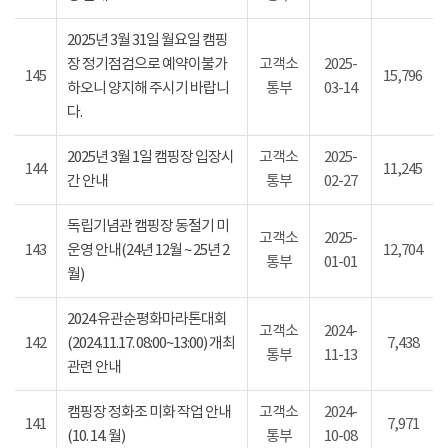
2025년 3월 31일 월요일 캠핑
장 정기점검으로 예약이불가
고객소
2025-
145
15,796
하오니 양지해 주시기 바랍니
통부
03-14
다.
2025년 3월 1일 캠핑장 입장시
고객소
2025-
144
11,245
간 안내
통부
02-27
독립기념관 캠핑장 동절기 미
고객소
2025-
143
운영 안내(24년 12월 ~ 25년 2
12,704
통부
01-01
월)
2024 유관순평화마라톤대회
고객소
2024-
142
(2024.11.17. 08:00~13:00) 개최
7,438
통부
11-13
관련 안내
캠핑장 정화조 미화 작업 안내
고객소
2024-
141
7,971
(10. 14. 월)
통부
10-08