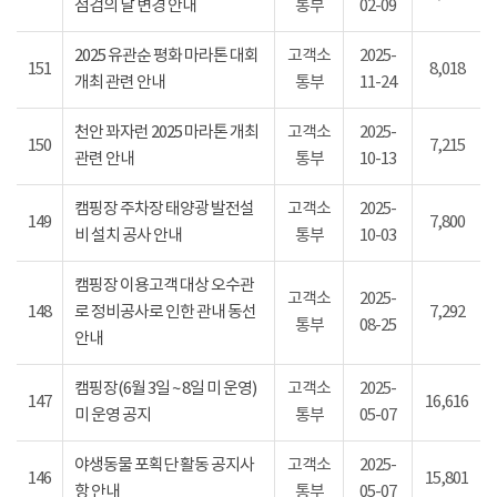
점검의 날 변경 안내
통부
02-09
2025 유관순 평화 마라톤 대회
고객소
2025-
151
8,018
개최 관련 안내
통부
11-24
천안 꽈자런 2025 마라톤 개최
고객소
2025-
150
7,215
관련 안내
통부
10-13
캠핑장 주차장 태양광 발전설
고객소
2025-
149
7,800
비 설치 공사 안내
통부
10-03
캠핑장 이용고객 대상 오수관
고객소
2025-
148
로 정비공사로 인한 관내 동선
7,292
통부
08-25
안내
캠핑장(6월 3일 ~ 8일 미 운영)
고객소
2025-
147
16,616
미 운영 공지
통부
05-07
야생동물 포획단 활동 공지사
고객소
2025-
146
15,801
항 안내
통부
05-07