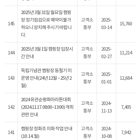
2025년 3월 31일 월요일 캠핑
장 정기점검으로 예약이불가
고객소
2025-
145
15,760
하오니 양지해 주시기 바랍니
통부
03-14
다.
2025년 3월 1일 캠핑장 입장시
고객소
2025-
144
11,214
간 안내
통부
02-27
독립기념관 캠핑장 동절기 미
고객소
2025-
143
운영 안내(24년 12월 ~ 25년 2
12,684
통부
01-01
월)
2024 유관순평화마라톤대회
고객소
2024-
142
(2024.11.17. 08:00~13:00) 개최
7,405
통부
11-13
관련 안내
캠핑장 정화조 미화 작업 안내
고객소
2024-
141
7,942
(10. 14. 월)
통부
10-08