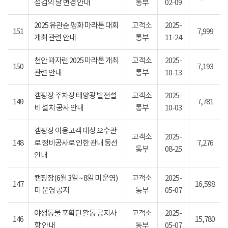
점검의 날 변경 안내
통부
02-09
2025 유관순 평화 마라톤 대회
고객소
2025-
151
7,999
개최 관련 안내
통부
11-24
천안 꽈자런 2025 마라톤 개최
고객소
2025-
150
7,193
관련 안내
통부
10-13
캠핑장 주차장 태양광 발전설
고객소
2025-
149
7,781
비 설치 공사 안내
통부
10-03
캠핑장 이용고객 대상 오수관
고객소
2025-
148
로 정비공사로 인한 관내 동선
7,276
통부
08-25
안내
캠핑장(6월 3일 ~ 8일 미 운영)
고객소
2025-
147
16,598
미 운영 공지
통부
05-07
야생동물 포획단 활동 공지사
고객소
2025-
146
15,780
항 안내
통부
05-07