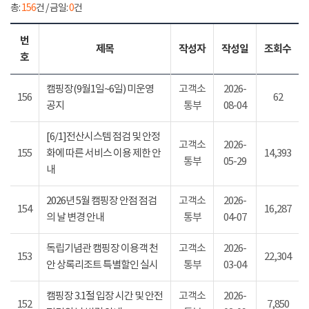
총:
156
건 / 금일:
0
건
번
제목
작성자
작성일
조회수
호
캠핑장(9월1일~6일) 미운영
고객소
2026-
156
62
공지
통부
08-04
[6/1]전산시스템 점검 및 안정
고객소
2026-
155
화에 따른 서비스 이용 제한 안
14,393
통부
05-29
내
2026년 5월 캠핑장 안점 점검
고객소
2026-
154
16,287
의 날 변경 안내
통부
04-07
독립기념관 캠핑장 이용객 천
고객소
2026-
153
22,304
안 상록리조트 특별할인 실시
통부
03-04
캠핑장 3.1절 입장 시간 및 안전
고객소
2026-
152
7,850