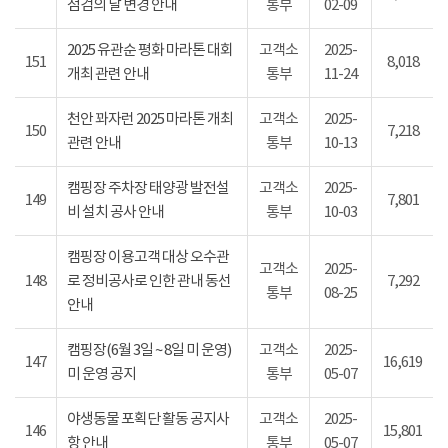
점검의 날 변경 안내
통부
02-09
2025 유관순 평화 마라톤 대회
고객소
2025-
151
8,018
개최 관련 안내
통부
11-24
천안 꽈자런 2025 마라톤 개최
고객소
2025-
150
7,218
관련 안내
통부
10-13
캠핑장 주차장 태양광 발전설
고객소
2025-
149
7,801
비 설치 공사 안내
통부
10-03
캠핑장 이용고객 대상 오수관
고객소
2025-
148
로 정비공사로 인한 관내 동선
7,292
통부
08-25
안내
캠핑장(6월 3일 ~ 8일 미 운영)
고객소
2025-
147
16,619
미 운영 공지
통부
05-07
야생동물 포획단 활동 공지사
고객소
2025-
146
15,801
항 안내
통부
05-07