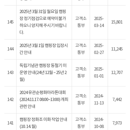
2025년 3월 31일 월요일 캠핑
장 정기점검으로 예약이불가
고객소
2025-
145
15,801
하오니 양지해 주시기 바랍니
통부
03-14
다.
2025년 3월 1일 캠핑장 입장시
고객소
2025-
144
11,245
간 안내
통부
02-27
독립기념관 캠핑장 동절기 미
고객소
2025-
143
운영 안내(24년 12월 ~ 25년 2
12,707
통부
01-01
월)
2024 유관순평화마라톤대회
고객소
2024-
142
(2024.11.17. 08:00~13:00) 개최
7,442
통부
11-13
관련 안내
캠핑장 정화조 미화 작업 안내
고객소
2024-
141
7,973
(10. 14. 월)
통부
10-08