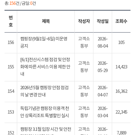
총:
156
건 / 금일:
0
건
번
제목
작성자
작성일
조회수
호
캠핑장(9월1일~6일) 미운영
고객소
2026-
156
105
공지
통부
08-04
[6/1]전산시스템 점검 및 안정
고객소
2026-
155
화에 따른 서비스 이용 제한 안
14,423
통부
05-29
내
2026년 5월 캠핑장 안점 점검
고객소
2026-
154
16,362
의 날 변경 안내
통부
04-07
독립기념관 캠핑장 이용객 천
고객소
2026-
153
22,345
안 상록리조트 특별할인 실시
통부
03-04
캠핑장 3.1절 입장 시간 및 안전
고객소
2026-
152
7,889