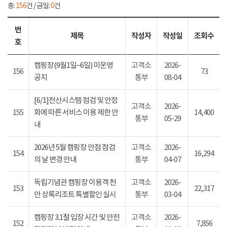
총:
156
건 / 금일:
0
건
번
제목
작성자
작성일
조회수
호
캠핑장(9월1일~6일) 미운영
고객소
2026-
156
73
공지
통부
08-04
[6/1]전산시스템 점검 및 안정
고객소
2026-
155
화에 따른 서비스 이용 제한 안
14,400
통부
05-29
내
2026년 5월 캠핑장 안점 점검
고객소
2026-
154
16,294
의 날 변경 안내
통부
04-07
독립기념관 캠핑장 이용객 천
고객소
2026-
153
22,317
안 상록리조트 특별할인 실시
통부
03-04
캠핑장 3.1절 입장 시간 및 안전
고객소
2026-
152
7,856