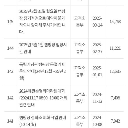
2025년 3월 31일 월요일 캠핑
장 정기점검으로 예약이불가
고객소
2025-
145
15,768
하오니 양지해 주시기 바랍니
통부
03-14
다.
2025년 3월 1일 캠핑장 입장시
고객소
2025-
144
11,221
간 안내
통부
02-27
독립기념관 캠핑장 동절기 미
고객소
2025-
143
운영 안내(24년 12월 ~ 25년 2
12,685
통부
01-01
월)
2024 유관순평화마라톤대회
고객소
2024-
142
(2024.11.17. 08:00~13:00) 개최
7,408
통부
11-13
관련 안내
캠핑장 정화조 미화 작업 안내
고객소
2024-
141
7,942
(10. 14. 월)
통부
10-08