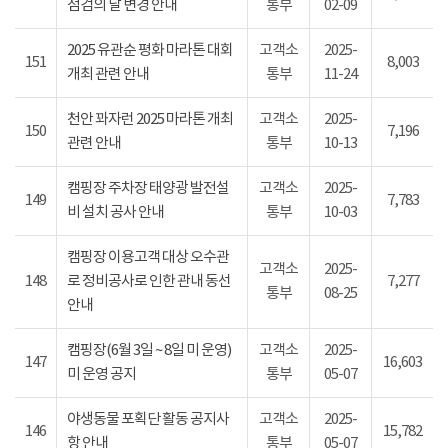
점검의 날 변경 안내
통부
02-09
2025 유관순 평화 마라톤 대회
고객소
2025-
151
8,003
개최 관련 안내
통부
11-24
천안 꽈자런 2025 마라톤 개최
고객소
2025-
150
7,196
관련 안내
통부
10-13
캠핑장 주차장 태양광 발전설
고객소
2025-
149
7,783
비 설치 공사 안내
통부
10-03
캠핑장 이용고객 대상 오수관
고객소
2025-
148
로 정비공사로 인한 관내 동선
7,277
통부
08-25
안내
캠핑장(6월 3일 ~ 8일 미 운영)
고객소
2025-
147
16,603
미 운영 공지
통부
05-07
야생동물 포획단 활동 공지사
고객소
2025-
146
15,782
항 안내
통부
05-07