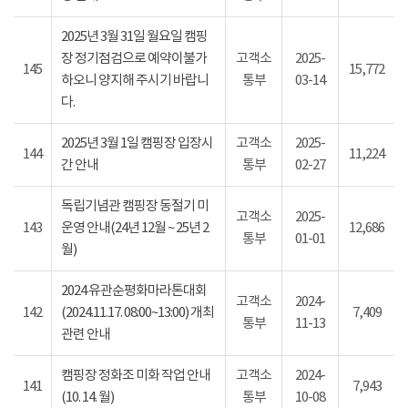
2025년 3월 31일 월요일 캠핑
장 정기점검으로 예약이불가
고객소
2025-
145
15,772
하오니 양지해 주시기 바랍니
통부
03-14
다.
2025년 3월 1일 캠핑장 입장시
고객소
2025-
144
11,224
간 안내
통부
02-27
독립기념관 캠핑장 동절기 미
고객소
2025-
143
운영 안내(24년 12월 ~ 25년 2
12,686
통부
01-01
월)
2024 유관순평화마라톤대회
고객소
2024-
142
(2024.11.17. 08:00~13:00) 개최
7,409
통부
11-13
관련 안내
캠핑장 정화조 미화 작업 안내
고객소
2024-
141
7,943
(10. 14. 월)
통부
10-08