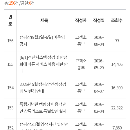
총:
156
건 / 금일:
0
건
번
제목
작성자
작성일
조회수
호
캠핑장(9월1일~6일) 미운영
고객소
2026-
156
77
공지
통부
08-04
[6/1]전산시스템 점검 및 안정
고객소
2026-
155
화에 따른 서비스 이용 제한 안
14,406
통부
05-29
내
2026년 5월 캠핑장 안점 점검
고객소
2026-
154
16,300
의 날 변경 안내
통부
04-07
독립기념관 캠핑장 이용객 천
고객소
2026-
153
22,322
안 상록리조트 특별할인 실시
통부
03-04
캠핑장 3.1절 입장 시간 및 안전
고객소
2026-
152
7,860