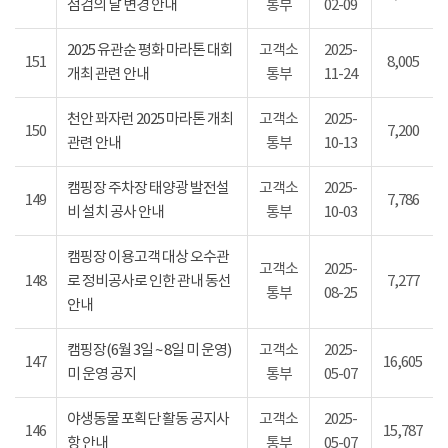
점검의 날 변경 안내
통부
02-09
2025 유관순 평화 마라톤 대회
고객소
2025-
151
8,005
개최 관련 안내
통부
11-24
천안 꽈자런 2025 마라톤 개최
고객소
2025-
150
7,200
관련 안내
통부
10-13
캠핑장 주차장 태양광 발전설
고객소
2025-
149
7,786
비 설치 공사 안내
통부
10-03
캠핑장 이용고객 대상 오수관
고객소
2025-
148
로 정비공사로 인한 관내 동선
7,277
통부
08-25
안내
캠핑장(6월 3일 ~ 8일 미 운영)
고객소
2025-
147
16,605
미 운영 공지
통부
05-07
야생동물 포획단 활동 공지사
고객소
2025-
146
15,787
항 안내
통부
05-07