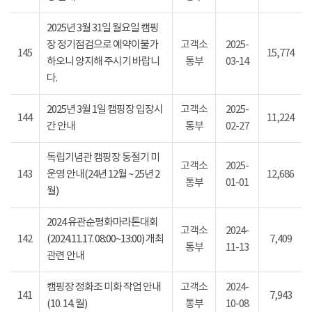
2025년 3월 31일 월요일 캠핑
장 정기점검으로 예약이불가
고객소
2025-
145
15,774
하오니 양지해 주시기 바랍니
통부
03-14
다.
2025년 3월 1일 캠핑장 입장시
고객소
2025-
144
11,224
간 안내
통부
02-27
독립기념관 캠핑장 동절기 미
고객소
2025-
143
운영 안내(24년 12월 ~ 25년 2
12,686
통부
01-01
월)
2024 유관순평화마라톤대회
고객소
2024-
142
(2024.11.17. 08:00~13:00) 개최
7,409
통부
11-13
관련 안내
캠핑장 정화조 미화 작업 안내
고객소
2024-
141
7,943
(10. 14. 월)
통부
10-08