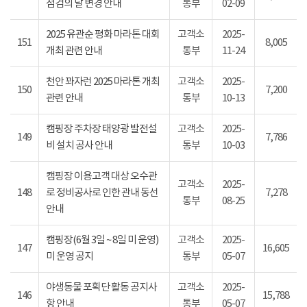
점검의 날 변경 안내
통부
02-09
2025 유관순 평화 마라톤 대회
고객소
2025-
151
8,005
개최 관련 안내
통부
11-24
천안 꽈자런 2025 마라톤 개최
고객소
2025-
150
7,200
관련 안내
통부
10-13
캠핑장 주차장 태양광 발전설
고객소
2025-
149
7,786
비 설치 공사 안내
통부
10-03
캠핑장 이용고객 대상 오수관
고객소
2025-
148
로 정비공사로 인한 관내 동선
7,278
통부
08-25
안내
캠핑장(6월 3일 ~ 8일 미 운영)
고객소
2025-
147
16,605
미 운영 공지
통부
05-07
야생동물 포획단 활동 공지사
고객소
2025-
146
15,788
항 안내
통부
05-07