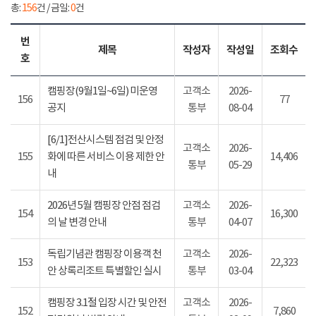
총:
156
건 / 금일:
0
건
번
제목
작성자
작성일
조회수
호
캠핑장(9월1일~6일) 미운영
고객소
2026-
156
77
공지
통부
08-04
[6/1]전산시스템 점검 및 안정
고객소
2026-
155
화에 따른 서비스 이용 제한 안
14,406
통부
05-29
내
2026년 5월 캠핑장 안점 점검
고객소
2026-
154
16,300
의 날 변경 안내
통부
04-07
독립기념관 캠핑장 이용객 천
고객소
2026-
153
22,323
안 상록리조트 특별할인 실시
통부
03-04
캠핑장 3.1절 입장 시간 및 안전
고객소
2026-
152
7,860