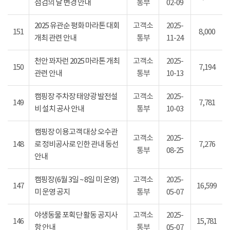
점검의 날 변경 안내
통부
02-09
2025 유관순 평화 마라톤 대회
고객소
2025-
151
8,000
개최 관련 안내
통부
11-24
천안 꽈자런 2025 마라톤 개최
고객소
2025-
150
7,194
관련 안내
통부
10-13
캠핑장 주차장 태양광 발전설
고객소
2025-
149
7,781
비 설치 공사 안내
통부
10-03
캠핑장 이용고객 대상 오수관
고객소
2025-
148
로 정비공사로 인한 관내 동선
7,276
통부
08-25
안내
캠핑장(6월 3일 ~ 8일 미 운영)
고객소
2025-
147
16,599
미 운영 공지
통부
05-07
야생동물 포획단 활동 공지사
고객소
2025-
146
15,781
항 안내
통부
05-07