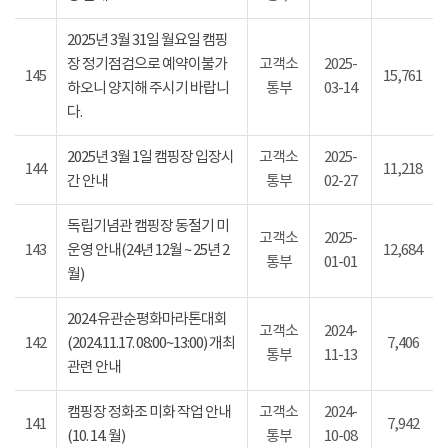
2025년 3월 31일 월요일 캠핑
장 정기점검으로 예약이불가
고객소
2025-
145
15,761
하오니 양지해 주시기 바랍니
통부
03-14
다.
2025년 3월 1일 캠핑장 입장시
고객소
2025-
144
11,218
간 안내
통부
02-27
독립기념관 캠핑장 동절기 미
고객소
2025-
143
운영 안내(24년 12월 ~ 25년 2
12,684
통부
01-01
월)
2024 유관순평화마라톤대회
고객소
2024-
142
(2024.11.17. 08:00~13:00) 개최
7,406
통부
11-13
관련 안내
캠핑장 정화조 미화 작업 안내
고객소
2024-
141
7,942
(10. 14. 월)
통부
10-08