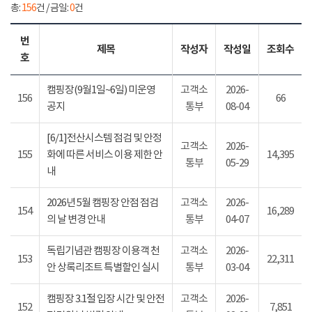
총:
156
건 / 금일:
0
건
번
제목
작성자
작성일
조회수
호
캠핑장(9월1일~6일) 미운영
고객소
2026-
156
66
공지
통부
08-04
[6/1]전산시스템 점검 및 안정
고객소
2026-
155
화에 따른 서비스 이용 제한 안
14,395
통부
05-29
내
2026년 5월 캠핑장 안점 점검
고객소
2026-
154
16,289
의 날 변경 안내
통부
04-07
독립기념관 캠핑장 이용객 천
고객소
2026-
153
22,311
안 상록리조트 특별할인 실시
통부
03-04
캠핑장 3.1절 입장 시간 및 안전
고객소
2026-
152
7,851