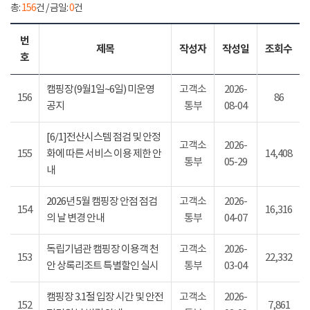
총:
156
건 / 금일:
0
건
번
제목
작성자
작성일
조회수
호
캠핑장(9월1일~6일) 미운영
고객소
2026-
156
86
공지
통부
08-04
[6/1]전산시스템 점검 및 안정
고객소
2026-
155
화에 따른 서비스 이용 제한 안
14,408
통부
05-29
내
2026년 5월 캠핑장 안점 점검
고객소
2026-
154
16,316
의 날 변경 안내
통부
04-07
독립기념관 캠핑장 이용객 천
고객소
2026-
153
22,332
안 상록리조트 특별할인 실시
통부
03-04
캠핑장 3.1절 입장 시간 및 안전
고객소
2026-
152
7,861