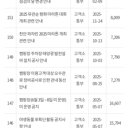
점검의 날 변경 안내
통부
02-09
2025 유관순 평화 마라톤 대회
고객소
2025-
151
8,009
개최 관련 안내
통부
11-24
천안 꽈자런 2025 마라톤 개최
고객소
2025-
150
7,206
관련 안내
통부
10-13
캠핑장 주차장 태양광 발전설
고객소
2025-
149
7,790
비 설치 공사 안내
통부
10-03
캠핑장 이용고객 대상 오수관
고객소
2025-
148
로 정비공사로 인한 관내 동선
7,279
통부
08-25
안내
캠핑장(6월 3일 ~ 8일 미 운영)
고객소
2025-
147
16,607
미 운영 공지
통부
05-07
야생동물 포획단 활동 공지사
고객소
2025-
146
15,794
항 안내
통부
05-07