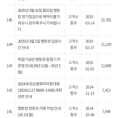
2025년 3월 31일 월요일 캠핑
장 정기점검으로 예약이불가
고객소
2025-
145
15,781
하오니 양지해 주시기 바랍니
통부
03-14
다.
2025년 3월 1일 캠핑장 입장시
고객소
2025-
144
11,230
간 안내
통부
02-27
독립기념관 캠핑장 동절기 미
고객소
2025-
143
운영 안내(24년 12월 ~ 25년 2
12,689
통부
01-01
월)
2024 유관순평화마라톤대회
고객소
2024-
142
(2024.11.17. 08:00~13:00) 개최
7,413
통부
11-13
관련 안내
캠핑장 정화조 미화 작업 안내
고객소
2024-
141
7,949
(10. 14. 월)
통부
10-08