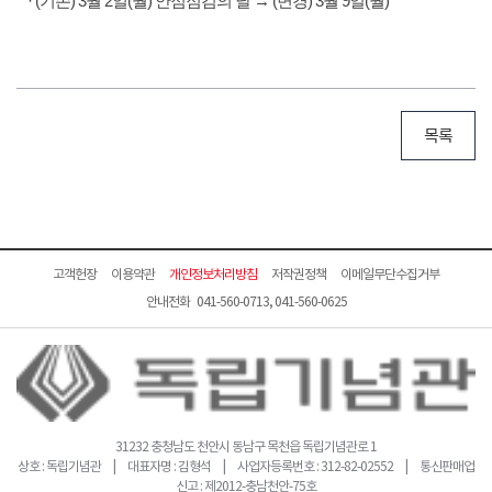
· (기존) 3월 2일(월) 안점점검의 날 → (변경) 3월 9일(월)
목록
고객헌장
이용약관
개인정보처리방침
저작권정책
이메일무단수집거부
안내전화 041-560-0713, 041-560-0625
31232 충청남도 천안시 동남구 목천읍 독립기념관로 1
상호 : 독립기념관 | 대표자명 : 김형석 | 사업자등록번호 : 312-82-02552 | 통신판매업
신고 : 제2012-충남천안-75호