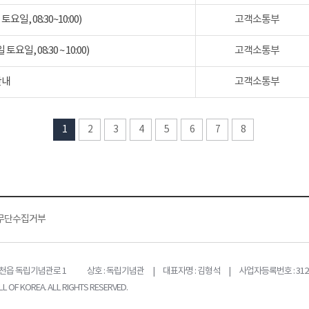
일, 08:30~10:00)
고객소통부
일, 08:30 ~ 10:00)
고객소통부
안내
고객소통부
1
2
3
4
5
6
7
8
무단수집거부
목천읍 독립기념관로 1
상호 : 독립기념관 | 대표자명 : 김형석 | 사업자등록번호 : 312-
L OF KOREA. ALL RIGHTS RESERVED.