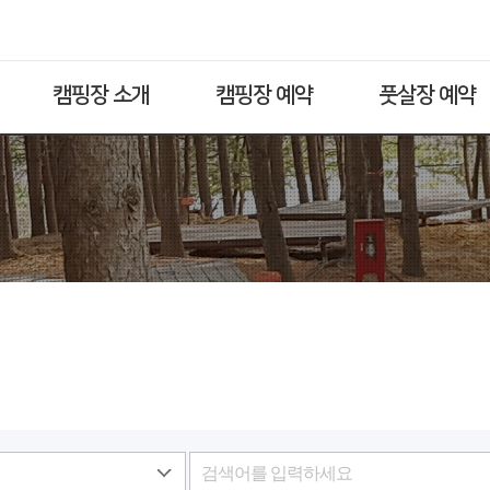
캠핑장 소개
캠핑장 예약
풋살장 예약