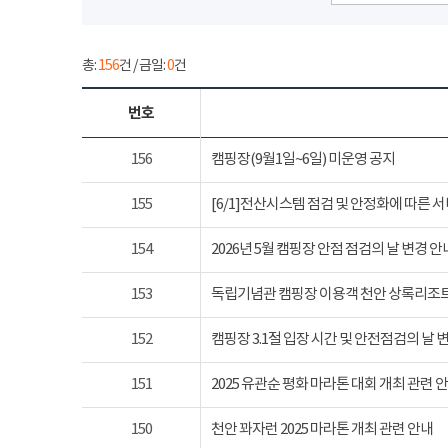
총:
156
건 / 금일:
0
건
번호
156
캠핑장(9월1일~6일) 미운영 공지
155
[6/1]전산시스템 점검 및 안정화에 따른 
154
2026년 5월 캠핑장 안점 점검의 날 변경 안
153
독립기념관 캠핑장 이용객 천안 상록리조
152
캠핑장 3.1절 입장 시간 및 안전점검의 날 
151
2025 유관순 평화 마라톤 대회 개최 관련 
150
천안 꽈자런 2025 마라톤 개최 관련 안내