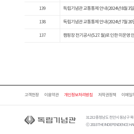
139
독립기념관 교통통제 안내(2024년 8월 3일 토요
138
독립기념관 교통통제 안내(2024년 7월 20일 토요
137
캠핑장 전기공사(5.27. 월)로 인한 미운영 
고객헌장
이용약관
개인정보처리방침
저작권정책
이메일
31232 충청남도 천안시 동남구 
ⓒ 2018 THE INDEPENDENCE HAL