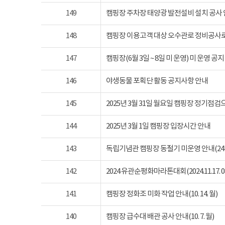
149
캠핑장 주차장 태양광 발전설비 설치 공사
148
캠핑장 이용고객 대상 오수관로 정비공사로
147
캠핑장(6월 3일 ~ 8일 미 운영) 미 운영 공지
146
야생동물 포획단 활동 공지사항 안내
145
2025년 3월 31일 월요일 캠핑장 정기점
144
2025년 3월 1일 캠핑장 입장시간 안내
143
독립기념관 캠핑장 동절기 미운영 안내(24년 1
142
2024 유관순평화마라톤대회(2024.11.17. 08
141
캠핑장 정화조 미화 작업 안내(10. 14. 월)
140
캠핑장 급수대 배관 공사 안내(10. 7. 월)