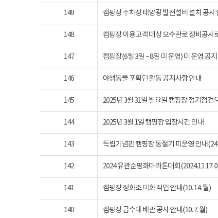
149
캠핑장 주차장 태양광 발전설비 설치 공사
148
캠핑장 이용고객 대상 오수관로 정비공사로
147
캠핑장(6월 3일 ~ 8일 미 운영) 미 운영 공지
146
야생동물 포획단 활동 공지사항 안내
145
2025년 3월 31일 월요일 캠핑장 정기점
144
2025년 3월 1일 캠핑장 입장시간 안내
143
독립기념관 캠핑장 동절기 미운영 안내(24년 1
142
2024 유관순평화마라톤대회(2024.11.17. 08
141
캠핑장 정화조 미화 작업 안내(10. 14. 월)
140
캠핑장 급수대 배관 공사 안내(10. 7. 월)