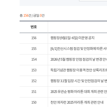
총:
156
건 / 금일:
0
건
번호
156
캠핑장(9월1일~6일) 미운영 공지
155
[6/1]전산시스템 점검 및 안정화에 따른 
154
2026년 5월 캠핑장 안점 점검의 날 변경 안
153
독립기념관 캠핑장 이용객 천안 상록리조
152
캠핑장 3.1절 입장 시간 및 안전점검의 날 
151
2025 유관순 평화 마라톤 대회 개최 관련 
150
천안 꽈자런 2025 마라톤 개최 관련 안내