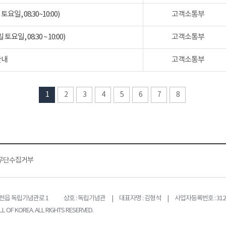
일, 08:30~10:00)
고객소통부
일, 08:30 ~ 10:00)
고객소통부
안내
고객소통부
1
2
3
4
5
6
7
8
무단수집거부
목천읍 독립기념관로 1
상호 : 독립기념관 | 대표자명 : 김형석 | 사업자등록번호 : 312-
L OF KOREA. ALL RIGHTS RESERVED.