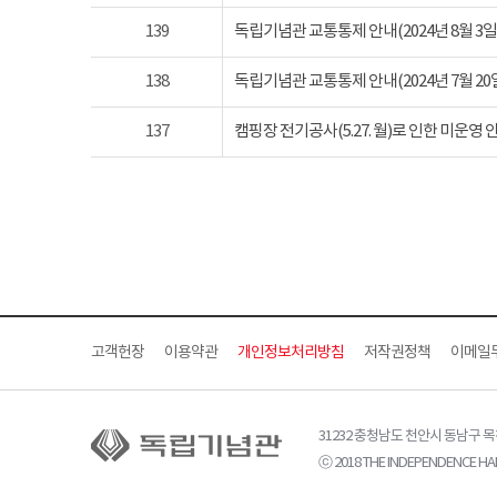
139
독립기념관 교통통제 안내(2024년 8월 3일 토요
138
독립기념관 교통통제 안내(2024년 7월 20일 토요
137
캠핑장 전기공사(5.27. 월)로 인한 미운영 
고객헌장
이용약관
개인정보처리방침
저작권정책
이메일
31232 충청남도 천안시 동남구 
ⓒ 2018 THE INDEPENDENCE HAL