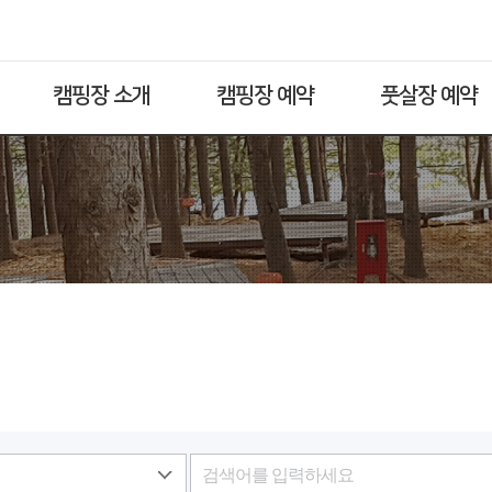
캠핑장 소개
캠핑장 예약
풋살장 예약