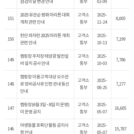
점검의 날 변경 안내
통부
02-09
2025 유관순 평화 마라톤 대회
고객소
2025-
151
8,005
개최 관련 안내
통부
11-24
천안 꽈자런 2025 마라톤 개최
고객소
2025-
150
7,199
관련 안내
통부
10-13
캠핑장 주차장 태양광 발전설
고객소
2025-
149
7,786
비 설치 공사 안내
통부
10-03
캠핑장 이용고객 대상 오수관
고객소
2025-
148
로 정비공사로 인한 관내 동선
7,277
통부
08-25
안내
캠핑장(6월 3일 ~ 8일 미 운영)
고객소
2025-
147
16,605
미 운영 공지
통부
05-07
야생동물 포획단 활동 공지사
고객소
2025-
146
15,787
항 안내
통부
05-07