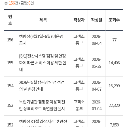
총:
156
건 / 금일:
0
건
번
제목
작성자
작성일
조회수
호
캠핑장(9월1일~6일) 미운영
고객소
2026-
156
77
공지
통부
08-04
[6/1]전산시스템 점검 및 안정
고객소
2026-
155
화에 따른 서비스 이용 제한 안
14,406
통부
05-29
내
2026년 5월 캠핑장 안점 점검
고객소
2026-
154
16,299
의 날 변경 안내
통부
04-07
독립기념관 캠핑장 이용객 천
고객소
2026-
153
22,320
안 상록리조트 특별할인 실시
통부
03-04
캠핑장 3.1절 입장 시간 및 안전
고객소
2026-
152
7,859