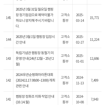
2025년 3월 31일 월요일 캠핑
장 정기점검으로 예약이불가
고객소
2025-
145
15,771
하오니 양지해 주시기 바랍니
통부
03-14
다.
2025년 3월 1일 캠핑장 입장시
고객소
2025-
144
11,224
간 안내
통부
02-27
독립기념관 캠핑장 동절기 미
고객소
2025-
143
운영 안내(24년 12월 ~ 25년 2
12,686
통부
01-01
월)
2024 유관순평화마라톤대회
고객소
2024-
142
(2024.11.17. 08:00~13:00) 개최
7,409
통부
11-13
관련 안내
캠핑장 정화조 미화 작업 안내
고객소
2024-
141
7,943
(10. 14. 월)
통부
10-08