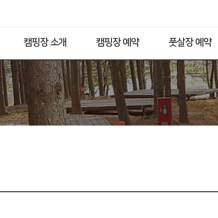
캠핑장 소개
캠핑장 예약
풋살장 예약