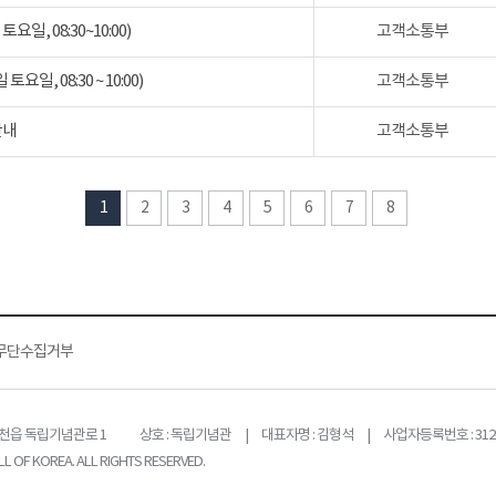
일, 08:30~10:00)
고객소통부
일, 08:30 ~ 10:00)
고객소통부
안내
고객소통부
1
2
3
4
5
6
7
8
무단수집거부
목천읍 독립기념관로 1
상호 : 독립기념관 | 대표자명 : 김형석 | 사업자등록번호 : 312-
L OF KOREA. ALL RIGHTS RESERVED.