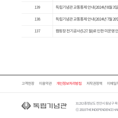
139
독립기념관 교통통제 안내(2024년 8월 3일 토요
138
독립기념관 교통통제 안내(2024년 7월 20일 토요
137
캠핑장 전기공사(5.27. 월)로 인한 미운영 
고객헌장
이용약관
개인정보처리방침
저작권정책
이메일
31232 충청남도 천안시 동남구 
ⓒ 2018 THE INDEPENDENCE HAL