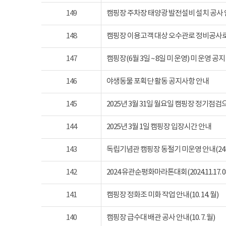
149
캠핑장 주차장 태양광 발전설비 설치 공사
148
캠핑장 이용고객 대상 오수관로 정비공사로
147
캠핑장(6월 3일 ~ 8일 미 운영) 미 운영 공지
146
야생동물 포획단 활동 공지사항 안내
145
2025년 3월 31일 월요일 캠핑장 정기점
144
2025년 3월 1일 캠핑장 입장시간 안내
143
독립기념관 캠핑장 동절기 미운영 안내(24년 1
142
2024 유관순평화마라톤대회(2024.11.17. 08
141
캠핑장 정화조 미화 작업 안내(10. 14. 월)
140
캠핑장 급수대 배관 공사 안내(10. 7. 월)