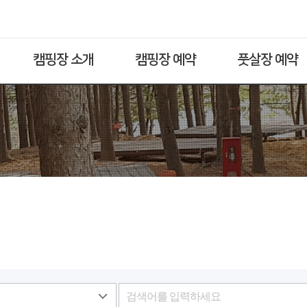
캠핑장 소개
캠핑장 예약
풋살장 예약