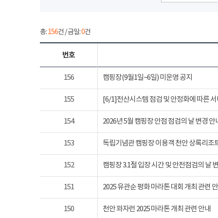
총:
156
건 / 금일:
0
건
번호
156
캠핑장(9월1일~6일) 미운영 공지
155
[6/1]전산시스템 점검 및 안정화에 따른 
154
2026년 5월 캠핑장 안점 점검의 날 변경 안
153
독립기념관 캠핑장 이용객 천안 상록리조
152
캠핑장 3.1절 입장 시간 및 안전점검의 날 
151
2025 유관순 평화 마라톤 대회 개최 관련 
150
천안 꽈자런 2025 마라톤 개최 관련 안내