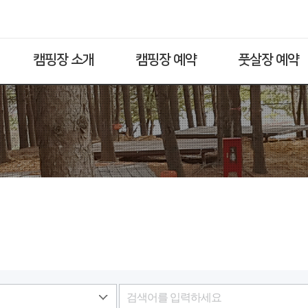
캠핑장 소개
캠핑장 예약
풋살장 예약