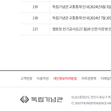
139
독립기념관 교통통제 안내(2024년 8월 3일 토요
138
독립기념관 교통통제 안내(2024년 7월 20일 토요
137
캠핑장 전기공사(5.27. 월)로 인한 미운영 
고객헌장
이용약관
개인정보처리방침
저작권정책
이메일
31232 충청남도 천안시 동남구 
ⓒ 2018 THE INDEPENDENCE HAL