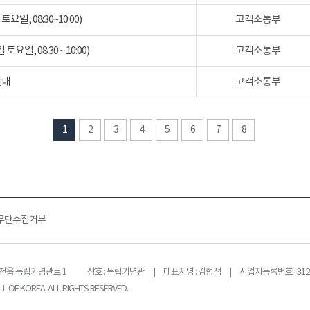
일, 08:30~10:00)
고객소통부
일, 08:30 ~ 10:00)
고객소통부
안내
고객소통부
1
2
3
4
5
6
7
8
무단수집거부
목천읍 독립기념관로 1
상호 : 독립기념관 | 대표자명 : 김형석 | 사업자등록번호 : 312-
L OF KOREA. ALL RIGHTS RESERVED.