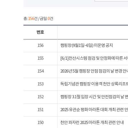
총:
156
건 / 금일:
0
건
번호
156
캠핑장(9월1일~6일) 미운영 공지
155
[6/1]전산시스템 점검 및 안정화에 따른 
154
2026년 5월 캠핑장 안점 점검의 날 변경 안
153
독립기념관 캠핑장 이용객 천안 상록리조
152
캠핑장 3.1절 입장 시간 및 안전점검의 날 
151
2025 유관순 평화 마라톤 대회 개최 관련 
150
천안 꽈자런 2025 마라톤 개최 관련 안내