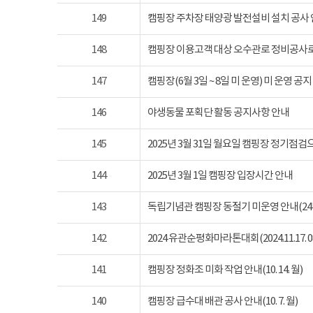
149
캠핑장 주차장 태양광 발전설비 설치 공사
148
캠핑장 이용고객 대상 오수관로 정비공사로
147
캠핑장(6월 3일 ~ 8일 미 운영) 미 운영 공지
146
야생동물 포획단 활동 공지사항 안내
145
2025년 3월 31일 월요일 캠핑장 정기점
144
2025년 3월 1일 캠핑장 입장시간 안내
143
독립기념관 캠핑장 동절기 미운영 안내(24년 1
142
2024 유관순평화마라톤대회(2024.11.17. 08
141
캠핑장 정화조 미화 작업 안내(10. 14. 월)
140
캠핑장 급수대 배관 공사 안내(10. 7. 월)