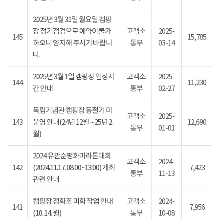
2025년 3월 31일 월요일 캠핑
장 정기점검으로 예약이불가
고객소
2025-
145
15,785
하오니 양지해 주시기 바랍니
통부
03-14
다.
2025년 3월 1일 캠핑장 입장시
고객소
2025-
144
11,230
간 안내
통부
02-27
독립기념관 캠핑장 동절기 미
고객소
2025-
143
운영 안내(24년 12월 ~ 25년 2
12,690
통부
01-01
월)
2024 유관순평화마라톤대회
고객소
2024-
142
(2024.11.17. 08:00~13:00) 개최
7,423
통부
11-13
관련 안내
캠핑장 정화조 미화 작업 안내
고객소
2024-
141
7,956
(10. 14. 월)
통부
10-08