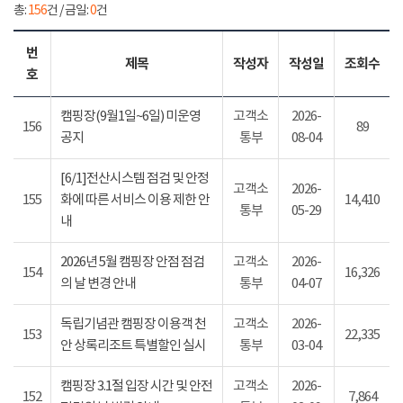
총:
156
건 / 금일:
0
건
번
제목
작성자
작성일
조회수
호
캠핑장(9월1일~6일) 미운영
고객소
2026-
156
89
공지
통부
08-04
[6/1]전산시스템 점검 및 안정
고객소
2026-
155
화에 따른 서비스 이용 제한 안
14,410
통부
05-29
내
2026년 5월 캠핑장 안점 점검
고객소
2026-
154
16,326
의 날 변경 안내
통부
04-07
독립기념관 캠핑장 이용객 천
고객소
2026-
153
22,335
안 상록리조트 특별할인 실시
통부
03-04
캠핑장 3.1절 입장 시간 및 안전
고객소
2026-
152
7,864