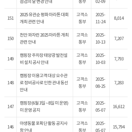
점검의 날 변경 안내
통부
02-09
2025 유관순 평화 마라톤 대회
고객소
2025-
151
8,014
개최 관련 안내
통부
11-24
천안 꽈자런 2025 마라톤 개최
고객소
2025-
150
7,207
관련 안내
통부
10-13
캠핑장 주차장 태양광 발전설
고객소
2025-
149
7,793
비 설치 공사 안내
통부
10-03
캠핑장 이용고객 대상 오수관
고객소
2025-
148
로 정비공사로 인한 관내 동선
7,283
통부
08-25
안내
캠핑장(6월 3일 ~ 8일 미 운영)
고객소
2025-
147
16,612
미 운영 공지
통부
05-07
야생동물 포획단 활동 공지사
고객소
2025-
146
15,794
항 안내
통부
05-07