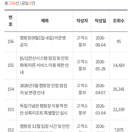
총:
156
건 / 금일:
0
건
번
제목
작성자
작성일
조회수
호
캠핑장(9월1일~6일) 미운영
고객소
2026-
156
95
공지
통부
08-04
[6/1]전산시스템 점검 및 안정
고객소
2026-
155
화에 따른 서비스 이용 제한 안
14,419
통부
05-29
내
2026년 5월 캠핑장 안점 점검
고객소
2026-
154
16,341
의 날 변경 안내
통부
04-07
독립기념관 캠핑장 이용객 천
고객소
2026-
153
22,339
안 상록리조트 특별할인 실시
통부
03-04
캠핑장 3.1절 입장 시간 및 안전
고객소
2026-
152
7,875