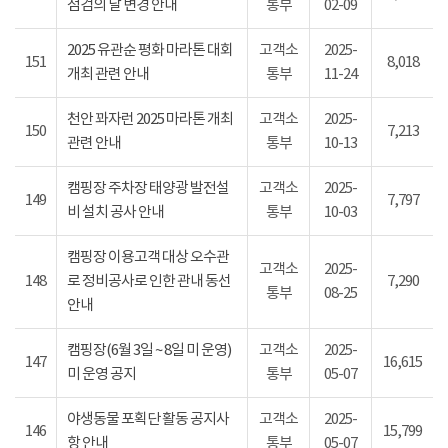
점검의 날 변경 안내
통부
02-09
2025 유관순 평화 마라톤 대회
고객소
2025-
151
8,018
개최 관련 안내
통부
11-24
천안 꽈자런 2025 마라톤 개최
고객소
2025-
150
7,213
관련 안내
통부
10-13
캠핑장 주차장 태양광 발전설
고객소
2025-
149
7,797
비 설치 공사 안내
통부
10-03
캠핑장 이용고객 대상 오수관
고객소
2025-
148
로 정비공사로 인한 관내 동선
7,290
통부
08-25
안내
캠핑장(6월 3일 ~ 8일 미 운영)
고객소
2025-
147
16,615
미 운영 공지
통부
05-07
야생동물 포획단 활동 공지사
고객소
2025-
146
15,799
항 안내
통부
05-07