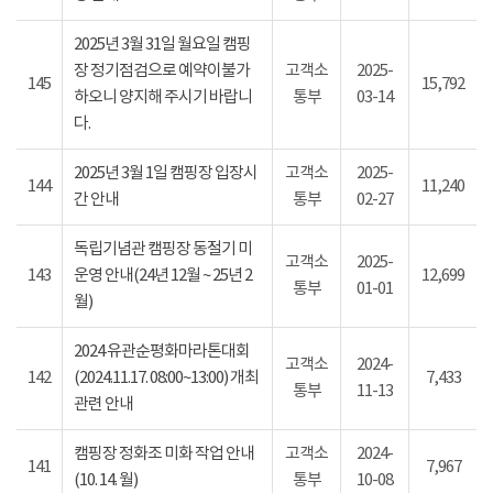
2025년 3월 31일 월요일 캠핑
장 정기점검으로 예약이불가
고객소
2025-
145
15,792
하오니 양지해 주시기 바랍니
통부
03-14
다.
2025년 3월 1일 캠핑장 입장시
고객소
2025-
144
11,240
간 안내
통부
02-27
독립기념관 캠핑장 동절기 미
고객소
2025-
143
운영 안내(24년 12월 ~ 25년 2
12,699
통부
01-01
월)
2024 유관순평화마라톤대회
고객소
2024-
142
(2024.11.17. 08:00~13:00) 개최
7,433
통부
11-13
관련 안내
캠핑장 정화조 미화 작업 안내
고객소
2024-
141
7,967
(10. 14. 월)
통부
10-08