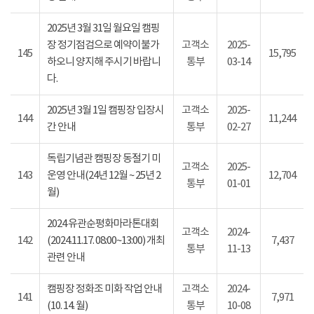
2025년 3월 31일 월요일 캠핑
장 정기점검으로 예약이불가
고객소
2025-
145
15,795
하오니 양지해 주시기 바랍니
통부
03-14
다.
2025년 3월 1일 캠핑장 입장시
고객소
2025-
144
11,244
간 안내
통부
02-27
독립기념관 캠핑장 동절기 미
고객소
2025-
143
운영 안내(24년 12월 ~ 25년 2
12,704
통부
01-01
월)
2024 유관순평화마라톤대회
고객소
2024-
142
(2024.11.17. 08:00~13:00) 개최
7,437
통부
11-13
관련 안내
캠핑장 정화조 미화 작업 안내
고객소
2024-
141
7,971
(10. 14. 월)
통부
10-08