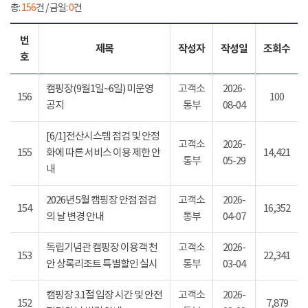
총:
156
건 / 금일:
0
건
번
제목
작성자
작성일
조회수
호
캠핑장(9월1일~6일) 미운영
고객소
2026-
156
100
공지
통부
08-04
[6/1]전산시스템 점검 및 안정
고객소
2026-
155
화에 따른 서비스 이용 제한 안
14,421
통부
05-29
내
2026년 5월 캠핑장 안점 점검
고객소
2026-
154
16,352
의 날 변경 안내
통부
04-07
독립기념관 캠핑장 이용객 천
고객소
2026-
153
22,341
안 상록리조트 특별할인 실시
통부
03-04
캠핑장 3.1절 입장 시간 및 안전
고객소
2026-
152
7,879