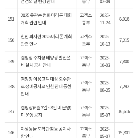
점검의 날 변경 안내
통부
02-09
2025 유관순 평화 마라톤 대회
고객소
2025-
151
8,018
개최 관련 안내
통부
11-24
천안 꽈자런 2025 마라톤 개최
고객소
2025-
150
7,215
관련 안내
통부
10-13
캠핑장 주차장 태양광 발전설
고객소
2025-
149
7,800
비 설치 공사 안내
통부
10-03
캠핑장 이용고객 대상 오수관
고객소
2025-
148
로 정비공사로 인한 관내 동선
7,292
통부
08-25
안내
캠핑장(6월 3일 ~ 8일 미 운영)
고객소
2025-
147
16,616
미 운영 공지
통부
05-07
야생동물 포획단 활동 공지사
고객소
2025-
146
15,801
항 안내
통부
05-07