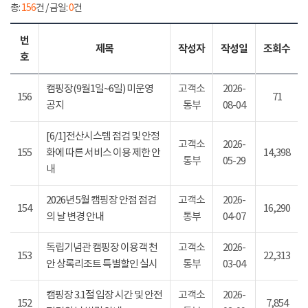
총:
156
건 / 금일:
0
건
번
제목
작성자
작성일
조회수
호
캠핑장(9월1일~6일) 미운영
고객소
2026-
156
71
공지
통부
08-04
[6/1]전산시스템 점검 및 안정
고객소
2026-
155
화에 따른 서비스 이용 제한 안
14,398
통부
05-29
내
2026년 5월 캠핑장 안점 점검
고객소
2026-
154
16,290
의 날 변경 안내
통부
04-07
독립기념관 캠핑장 이용객 천
고객소
2026-
153
22,313
안 상록리조트 특별할인 실시
통부
03-04
캠핑장 3.1절 입장 시간 및 안전
고객소
2026-
152
7,854