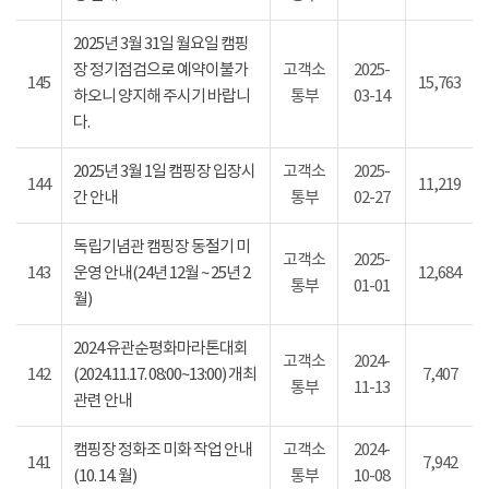
2025년 3월 31일 월요일 캠핑
장 정기점검으로 예약이불가
고객소
2025-
145
15,763
하오니 양지해 주시기 바랍니
통부
03-14
다.
2025년 3월 1일 캠핑장 입장시
고객소
2025-
144
11,219
간 안내
통부
02-27
독립기념관 캠핑장 동절기 미
고객소
2025-
143
운영 안내(24년 12월 ~ 25년 2
12,684
통부
01-01
월)
2024 유관순평화마라톤대회
고객소
2024-
142
(2024.11.17. 08:00~13:00) 개최
7,407
통부
11-13
관련 안내
캠핑장 정화조 미화 작업 안내
고객소
2024-
141
7,942
(10. 14. 월)
통부
10-08