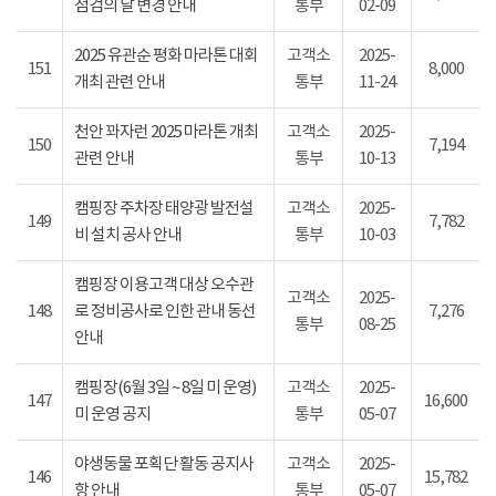
점검의 날 변경 안내
통부
02-09
2025 유관순 평화 마라톤 대회
고객소
2025-
151
8,000
개최 관련 안내
통부
11-24
천안 꽈자런 2025 마라톤 개최
고객소
2025-
150
7,194
관련 안내
통부
10-13
캠핑장 주차장 태양광 발전설
고객소
2025-
149
7,782
비 설치 공사 안내
통부
10-03
캠핑장 이용고객 대상 오수관
고객소
2025-
148
로 정비공사로 인한 관내 동선
7,276
통부
08-25
안내
캠핑장(6월 3일 ~ 8일 미 운영)
고객소
2025-
147
16,600
미 운영 공지
통부
05-07
야생동물 포획단 활동 공지사
고객소
2025-
146
15,782
항 안내
통부
05-07