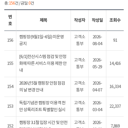
총:
156
건 / 금일:
0
건
번
제목
작성자
작성일
조회수
호
캠핑장(9월1일~6일) 미운영
고객소
2026-
156
91
공지
통부
08-04
[6/1]전산시스템 점검 및 안정
고객소
2026-
155
화에 따른 서비스 이용 제한 안
14,416
통부
05-29
내
2026년 5월 캠핑장 안점 점검
고객소
2026-
154
16,334
의 날 변경 안내
통부
04-07
독립기념관 캠핑장 이용객 천
고객소
2026-
153
22,337
안 상록리조트 특별할인 실시
통부
03-04
캠핑장 3.1절 입장 시간 및 안전
고객소
2026-
152
7,869