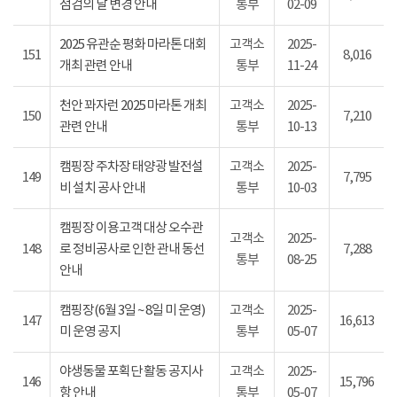
점검의 날 변경 안내
통부
02-09
2025 유관순 평화 마라톤 대회
고객소
2025-
151
8,016
개최 관련 안내
통부
11-24
천안 꽈자런 2025 마라톤 개최
고객소
2025-
150
7,210
관련 안내
통부
10-13
캠핑장 주차장 태양광 발전설
고객소
2025-
149
7,795
비 설치 공사 안내
통부
10-03
캠핑장 이용고객 대상 오수관
고객소
2025-
148
로 정비공사로 인한 관내 동선
7,288
통부
08-25
안내
캠핑장(6월 3일 ~ 8일 미 운영)
고객소
2025-
147
16,613
미 운영 공지
통부
05-07
야생동물 포획단 활동 공지사
고객소
2025-
146
15,796
항 안내
통부
05-07