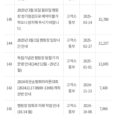
2025년 3월 31일 월요일 캠핑
장 정기점검으로 예약이불가
고객소
2025-
145
15,789
하오니 양지해 주시기 바랍니
통부
03-14
다.
2025년 3월 1일 캠핑장 입장시
고객소
2025-
144
11,237
간 안내
통부
02-27
독립기념관 캠핑장 동절기 미
고객소
2025-
143
운영 안내(24년 12월 ~ 25년 2
12,695
통부
01-01
월)
2024 유관순평화마라톤대회
고객소
2024-
142
(2024.11.17. 08:00~13:00) 개최
7,430
통부
11-13
관련 안내
캠핑장 정화조 미화 작업 안내
고객소
2024-
141
7,966
(10. 14. 월)
통부
10-08