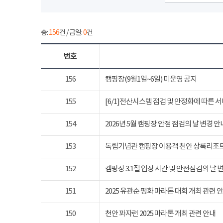
총:
156
건 / 금일:
0
건
번호
156
캠핑장(9월1일~6일) 미운영 공지
155
[6/1]전산시스템 점검 및 안정화에 따른 
154
2026년 5월 캠핑장 안점 점검의 날 변경 안
153
독립기념관 캠핑장 이용객 천안 상록리조
152
캠핑장 3.1절 입장 시간 및 안전점검의 날 
151
2025 유관순 평화 마라톤 대회 개최 관련 
150
천안 꽈자런 2025 마라톤 개최 관련 안내