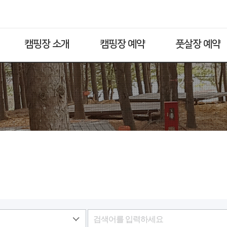
캠핑장 소개
캠핑장 예약
풋살장 예약