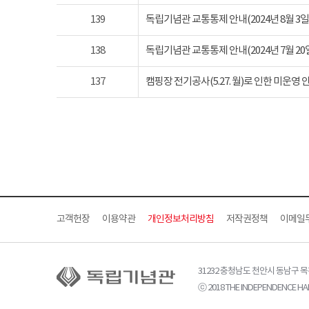
139
독립기념관 교통통제 안내(2024년 8월 3일 토요
138
독립기념관 교통통제 안내(2024년 7월 20일 토요
137
캠핑장 전기공사(5.27. 월)로 인한 미운영 
고객헌장
이용약관
개인정보처리방침
저작권정책
이메일
31232 충청남도 천안시 동남구 
ⓒ 2018 THE INDEPENDENCE HAL