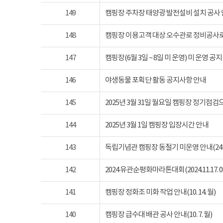
149
캠핑장 주차장 태양광 발전설비 설치 공사
148
캠핑장 이용고객 대상 오수관로 정비공사로
147
캠핑장(6월 3일 ~ 8일 미 운영) 미 운영 공지
146
야생동물 포획단 활동 공지사항 안내
145
2025년 3월 31일 월요일 캠핑장 정기점
144
2025년 3월 1일 캠핑장 입장시간 안내
143
독립기념관 캠핑장 동절기 미운영 안내(24년 1
142
2024 유관순평화마라톤대회(2024.11.17. 08
141
캠핑장 정화조 미화 작업 안내(10. 14. 월)
140
캠핑장 급수대 배관 공사 안내(10. 7. 월)