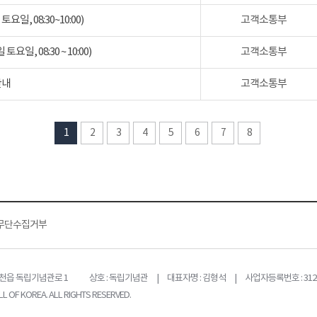
일, 08:30~10:00)
고객소통부
일, 08:30 ~ 10:00)
고객소통부
안내
고객소통부
1
2
3
4
5
6
7
8
무단수집거부
목천읍 독립기념관로 1
상호 : 독립기념관 | 대표자명 : 김형석 | 사업자등록번호 : 312-
L OF KOREA. ALL RIGHTS RESERVED.