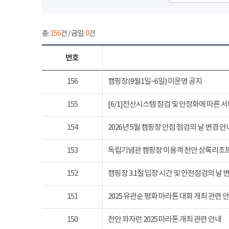
총:
156
건 / 금일:
0
건
번호
156
캠핑장(9월1일~6일) 미운영 공지
155
[6/1]전산시스템 점검 및 안정화에 따른 
154
2026년 5월 캠핑장 안점 점검의 날 변경 안
153
독립기념관 캠핑장 이용객 천안 상록리조
152
캠핑장 3.1절 입장 시간 및 안전점검의 날 
151
2025 유관순 평화 마라톤 대회 개최 관련 
150
천안 꽈자런 2025 마라톤 개최 관련 안내