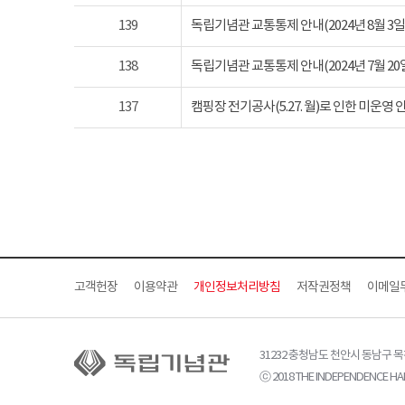
139
독립기념관 교통통제 안내(2024년 8월 3일 토요
138
독립기념관 교통통제 안내(2024년 7월 20일 토요
137
캠핑장 전기공사(5.27. 월)로 인한 미운영 
고객헌장
이용약관
개인정보처리방침
저작권정책
이메일
31232 충청남도 천안시 동남구 
ⓒ 2018 THE INDEPENDENCE HAL