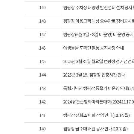
149
캠핑장 주차장 태양광 발전설비 설치 공사
148
캠핑장 이용고객 대상 오수관로 정비공사로
147
캠핑장(6월 3일 ~ 8일 미 운영) 미 운영 공지
146
야생동물 포획단 활동 공지사항 안내
145
2025년 3월 31일 월요일 캠핑장 정기점
144
2025년 3월 1일 캠핑장 입장시간 안내
143
독립기념관 캠핑장 동절기 미운영 안내(24년 1
142
2024 유관순평화마라톤대회(2024.11.17. 08
141
캠핑장 정화조 미화 작업 안내(10. 14. 월)
140
캠핑장 급수대 배관 공사 안내(10. 7. 월)