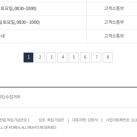
일, 08:30~10:00)
고객소통부
일, 08:30 ~ 10:00)
고객소통부
안내
고객소통부
1
2
3
4
5
6
7
8
무단수집거부
목천읍 독립기념관로 1
상호 : 독립기념관 | 대표자명 : 김형석 | 사업자등록번호 : 312-
L OF KOREA. ALL RIGHTS RESERVED.