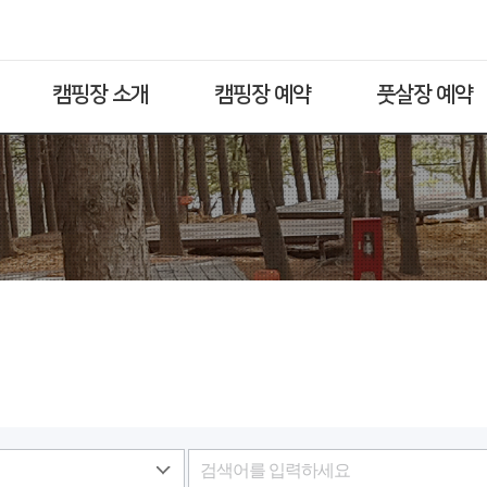
캠핑장 소개
캠핑장 예약
풋살장 예약