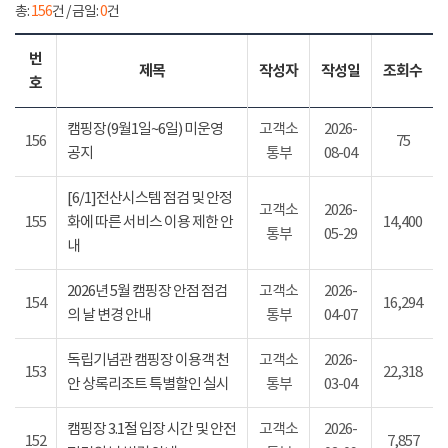
총:
156
건 / 금일:
0
건
번
제목
작성자
작성일
조회수
호
캠핑장(9월1일~6일) 미운영
고객소
2026-
156
75
공지
통부
08-04
[6/1]전산시스템 점검 및 안정
고객소
2026-
155
화에 따른 서비스 이용 제한 안
14,400
통부
05-29
내
2026년 5월 캠핑장 안점 점검
고객소
2026-
154
16,294
의 날 변경 안내
통부
04-07
독립기념관 캠핑장 이용객 천
고객소
2026-
153
22,318
안 상록리조트 특별할인 실시
통부
03-04
캠핑장 3.1절 입장 시간 및 안전
고객소
2026-
152
7,857