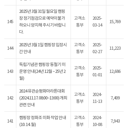
2025년 3월 31일 월요일 캠핑
장 정기점검으로 예약이불가
고객소
2025-
145
15,769
하오니 양지해 주시기 바랍니
통부
03-14
다.
2025년 3월 1일 캠핑장 입장시
고객소
2025-
144
11,223
간 안내
통부
02-27
독립기념관 캠핑장 동절기 미
고객소
2025-
143
운영 안내(24년 12월 ~ 25년 2
12,686
통부
01-01
월)
2024 유관순평화마라톤대회
고객소
2024-
142
(2024.11.17. 08:00~13:00) 개최
7,409
통부
11-13
관련 안내
캠핑장 정화조 미화 작업 안내
고객소
2024-
141
7,943
(10. 14. 월)
통부
10-08