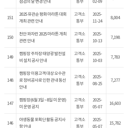
점검의 날 변경 안내
통부
02-09
2025 유관순 평화 마라톤 대회
고객소
2025-
151
8,004
개최 관련 안내
통부
11-24
천안 꽈자런 2025 마라톤 개최
고객소
2025-
150
7,198
관련 안내
통부
10-13
캠핑장 주차장 태양광 발전설
고객소
2025-
149
7,783
비 설치 공사 안내
통부
10-03
캠핑장 이용고객 대상 오수관
고객소
2025-
148
로 정비공사로 인한 관내 동선
7,277
통부
08-25
안내
캠핑장(6월 3일 ~ 8일 미 운영)
고객소
2025-
147
16,603
미 운영 공지
통부
05-07
야생동물 포획단 활동 공지사
고객소
2025-
146
15,782
항 안내
통부
05-07