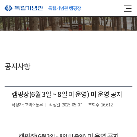
본문 바로가기
공지사항
캠핑장(6월 3일 ~ 8일 미 운영) 미 운영 공지
작성자 : 고객소통부
작성일 : 2025-05-07
조회수 : 16,612
캠핑장
미 운영 공지
(6
3
8
)
월
일 ~
일 미 운영