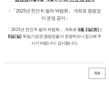
년 천안
컬처 박람회」
개최로 캠핑장
- 「
2025
K-
미 운영 공지
-
6
3
(
) ~
「2025
년 천안
K-
컬처 박람회」
개최로
월
일
화
8
(
)
일
일
독립기념관
캠핑장을 미 운영하오니 참고해 주
시기 바랍니다
.
감사합니다
.
목록