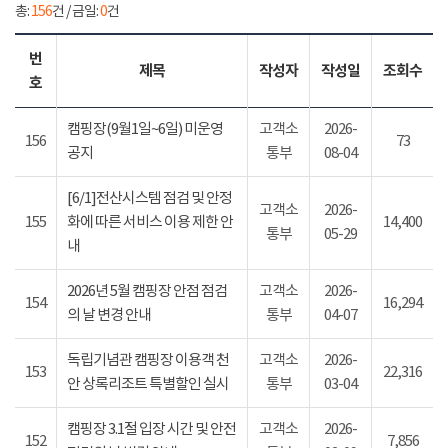
총:
156
건 / 금일:
0
건
번
제목
작성자
작성일
조회수
호
캠핑장(9월1일~6일) 미운영
고객소
2026-
156
73
공지
통부
08-04
[6/1]전산시스템 점검 및 안정
고객소
2026-
155
화에 따른 서비스 이용 제한 안
14,400
통부
05-29
내
2026년 5월 캠핑장 안점 점검
고객소
2026-
154
16,294
의 날 변경 안내
통부
04-07
독립기념관 캠핑장 이용객 천
고객소
2026-
153
22,316
안 상록리조트 특별할인 실시
통부
03-04
캠핑장 3.1절 입장 시간 및 안전
고객소
2026-
152
7,856