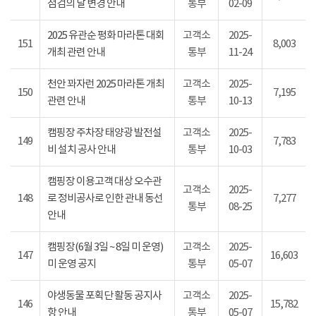
점검의 날 변경 안내
통부
02-09
2025 유관순 평화 마라톤 대회
고객소
2025-
151
8,003
개최 관련 안내
통부
11-24
천안 꽈자런 2025 마라톤 개최
고객소
2025-
150
7,195
관련 안내
통부
10-13
캠핑장 주차장 태양광 발전설
고객소
2025-
149
7,783
비 설치 공사 안내
통부
10-03
캠핑장 이용고객 대상 오수관
고객소
2025-
148
로 정비공사로 인한 관내 동선
7,277
통부
08-25
안내
캠핑장(6월 3일 ~ 8일 미 운영)
고객소
2025-
147
16,603
미 운영 공지
통부
05-07
야생동물 포획단 활동 공지사
고객소
2025-
146
15,782
항 안내
통부
05-07