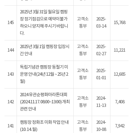
2025년 3월 31일 월요일 캠핑
장 정기점검으로 예약이불가
고객소
2025-
145
15,768
하오니 양지해 주시기 바랍니
통부
03-14
다.
2025년 3월 1일 캠핑장 입장시
고객소
2025-
144
11,221
간 안내
통부
02-27
독립기념관 캠핑장 동절기 미
고객소
2025-
143
운영 안내(24년 12월 ~ 25년 2
12,685
통부
01-01
월)
2024 유관순평화마라톤대회
고객소
2024-
142
(2024.11.17. 08:00~13:00) 개최
7,408
통부
11-13
관련 안내
캠핑장 정화조 미화 작업 안내
고객소
2024-
141
7,942
(10. 14. 월)
통부
10-08