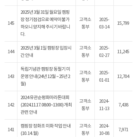
2025년 3월 31일 월요일 캠핑
장 정기점검으로 예약이불가
고객소
2025-
145
15,799
하오니 양지해 주시기 바랍니
통부
03-14
다.
2025년 3월 1일 캠핑장 입장시
고객소
2025-
144
11,245
간 안내
통부
02-27
독립기념관 캠핑장 동절기 미
고객소
2025-
143
운영 안내(24년 12월 ~ 25년 2
12,704
통부
01-01
월)
2024 유관순평화마라톤대회
고객소
2024-
142
(2024.11.17. 08:00~13:00) 개최
7,438
통부
11-13
관련 안내
캠핑장 정화조 미화 작업 안내
고객소
2024-
141
7,971
(10. 14. 월)
통부
10-08