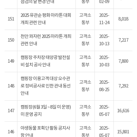
점검의 날 변경 안내
통부
02-09
2025 유관순 평화 마라톤 대회
고객소
2025-
151
8,018
개최 관련 안내
통부
11-24
천안 꽈자런 2025 마라톤 개최
고객소
2025-
150
7,217
관련 안내
통부
10-13
캠핑장 주차장 태양광 발전설
고객소
2025-
149
7,800
비 설치 공사 안내
통부
10-03
캠핑장 이용고객 대상 오수관
고객소
2025-
148
로 정비공사로 인한 관내 동선
7,292
통부
08-25
안내
캠핑장(6월 3일 ~ 8일 미 운영)
고객소
2025-
147
16,616
미 운영 공지
통부
05-07
야생동물 포획단 활동 공지사
고객소
2025-
146
15,801
항 안내
통부
05-07