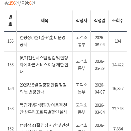
총:
156
건 / 금일:
0
건
번
제목
작성자
작성일
조회수
호
캠핑장(9월1일~6일) 미운영
고객소
2026-
156
104
공지
통부
08-04
[6/1]전산시스템 점검 및 안정
고객소
2026-
155
화에 따른 서비스 이용 제한 안
14,422
통부
05-29
내
2026년 5월 캠핑장 안점 점검
고객소
2026-
154
16,357
의 날 변경 안내
통부
04-07
독립기념관 캠핑장 이용객 천
고객소
2026-
153
22,343
안 상록리조트 특별할인 실시
통부
03-04
캠핑장 3.1절 입장 시간 및 안전
고객소
2026-
152
7,884