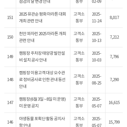
점검의 날 변경 안내
통부
02-09
2025 유관순 평화 마라톤 대회
고객소
2025-
151
8,017
개최 관련 안내
통부
11-24
천안 꽈자런 2025 마라톤 개최
고객소
2025-
150
7,212
관련 안내
통부
10-13
캠핑장 주차장 태양광 발전설
고객소
2025-
149
7,796
비 설치 공사 안내
통부
10-03
캠핑장 이용고객 대상 오수관
고객소
2025-
148
로 정비공사로 인한 관내 동선
7,290
통부
08-25
안내
캠핑장(6월 3일 ~ 8일 미 운영)
고객소
2025-
147
16,615
미 운영 공지
통부
05-07
야생동물 포획단 활동 공지사
고객소
2025-
146
15,799
항 안내
통부
05-07