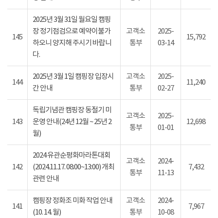
2025년 3월 31일 월요일 캠핑
장 정기점검으로 예약이불가
고객소
2025-
145
15,792
하오니 양지해 주시기 바랍니
통부
03-14
다.
2025년 3월 1일 캠핑장 입장시
고객소
2025-
144
11,240
간 안내
통부
02-27
독립기념관 캠핑장 동절기 미
고객소
2025-
143
운영 안내(24년 12월 ~ 25년 2
12,698
통부
01-01
월)
2024 유관순평화마라톤대회
고객소
2024-
142
(2024.11.17. 08:00~13:00) 개최
7,432
통부
11-13
관련 안내
캠핑장 정화조 미화 작업 안내
고객소
2024-
141
7,967
(10. 14. 월)
통부
10-08