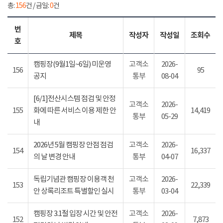
총:
156
건 / 금일:
0
건
번
제목
작성자
작성일
조회수
호
캠핑장(9월1일~6일) 미운영
고객소
2026-
156
95
공지
통부
08-04
[6/1]전산시스템 점검 및 안정
고객소
2026-
155
화에 따른 서비스 이용 제한 안
14,419
통부
05-29
내
2026년 5월 캠핑장 안점 점검
고객소
2026-
154
16,337
의 날 변경 안내
통부
04-07
독립기념관 캠핑장 이용객 천
고객소
2026-
153
22,339
안 상록리조트 특별할인 실시
통부
03-04
캠핑장 3.1절 입장 시간 및 안전
고객소
2026-
152
7,873