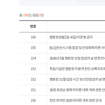
총:
156
건 / 금일:
0
건
번호
156
캠핑장(9월1일~6일) 미운영 공지
155
[6/1]전산시스템 점검 및 안정화에 따른 
154
2026년 5월 캠핑장 안점 점검의 날 변경 안
153
독립기념관 캠핑장 이용객 천안 상록리조
152
캠핑장 3.1절 입장 시간 및 안전점검의 날 
151
2025 유관순 평화 마라톤 대회 개최 관련 
150
천안 꽈자런 2025 마라톤 개최 관련 안내