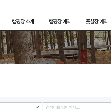
캠핑장 소개
캠핑장 예약
풋살장 예약