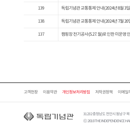
139
독립기념관 교통통제 안내(2024년 8월 3일 토요
138
독립기념관 교통통제 안내(2024년 7월 20일 토요
137
캠핑장 전기공사(5.27. 월)로 인한 미운영 
고객헌장
이용약관
개인정보처리방침
저작권정책
이메일
31232 충청남도 천안시 동남구 
ⓒ 2018 THE INDEPENDENCE HAL