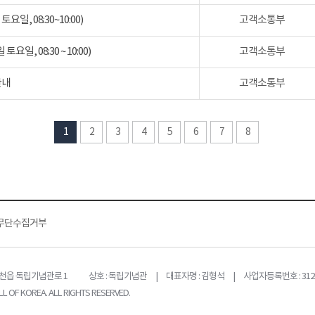
일, 08:30~10:00)
고객소통부
일, 08:30 ~ 10:00)
고객소통부
안내
고객소통부
1
2
3
4
5
6
7
8
무단수집거부
목천읍 독립기념관로 1
상호 : 독립기념관 | 대표자명 : 김형석 | 사업자등록번호 : 312-
L OF KOREA. ALL RIGHTS RESERVED.