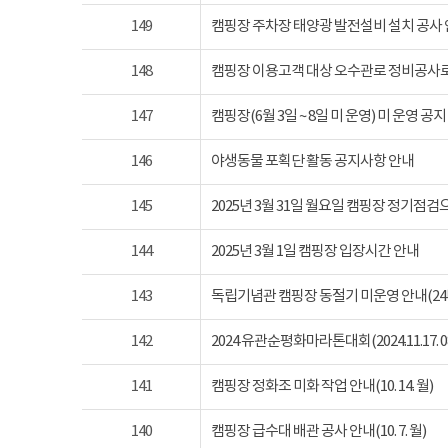
149
캠핑장 주차장 태양광 발전설비 설치 공사
148
캠핑장 이용고객 대상 오수관로 정비공사로
147
캠핑장(6월 3일 ~ 8일 미 운영) 미 운영 공지
146
야생동물 포획단 활동 공지사항 안내
145
2025년 3월 31일 월요일 캠핑장 정기점
144
2025년 3월 1일 캠핑장 입장시간 안내
143
독립기념관 캠핑장 동절기 미운영 안내(24년 1
142
2024 유관순평화마라톤대회(2024.11.17. 08
141
캠핑장 정화조 미화 작업 안내(10. 14. 월)
140
캠핑장 급수대 배관 공사 안내(10. 7. 월)