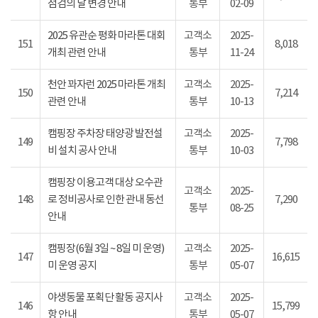
점검의 날 변경 안내
통부
02-09
2025 유관순 평화 마라톤 대회
고객소
2025-
151
8,018
개최 관련 안내
통부
11-24
천안 꽈자런 2025 마라톤 개최
고객소
2025-
150
7,214
관련 안내
통부
10-13
캠핑장 주차장 태양광 발전설
고객소
2025-
149
7,798
비 설치 공사 안내
통부
10-03
캠핑장 이용고객 대상 오수관
고객소
2025-
148
로 정비공사로 인한 관내 동선
7,290
통부
08-25
안내
캠핑장(6월 3일 ~ 8일 미 운영)
고객소
2025-
147
16,615
미 운영 공지
통부
05-07
야생동물 포획단 활동 공지사
고객소
2025-
146
15,799
항 안내
통부
05-07