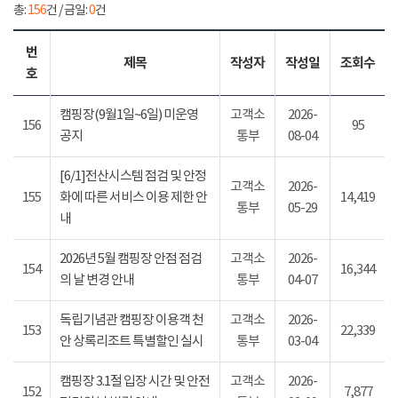
총:
156
건 / 금일:
0
건
번
제목
작성자
작성일
조회수
호
캠핑장(9월1일~6일) 미운영
고객소
2026-
156
95
공지
통부
08-04
[6/1]전산시스템 점검 및 안정
고객소
2026-
155
화에 따른 서비스 이용 제한 안
14,419
통부
05-29
내
2026년 5월 캠핑장 안점 점검
고객소
2026-
154
16,344
의 날 변경 안내
통부
04-07
독립기념관 캠핑장 이용객 천
고객소
2026-
153
22,339
안 상록리조트 특별할인 실시
통부
03-04
캠핑장 3.1절 입장 시간 및 안전
고객소
2026-
152
7,877