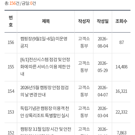
총:
156
건 / 금일:
0
건
번
제목
작성자
작성일
조회수
호
캠핑장(9월1일~6일) 미운영
고객소
2026-
156
87
공지
통부
08-04
[6/1]전산시스템 점검 및 안정
고객소
2026-
155
화에 따른 서비스 이용 제한 안
14,408
통부
05-29
내
2026년 5월 캠핑장 안점 점검
고객소
2026-
154
16,321
의 날 변경 안내
통부
04-07
독립기념관 캠핑장 이용객 천
고객소
2026-
153
22,332
안 상록리조트 특별할인 실시
통부
03-04
캠핑장 3.1절 입장 시간 및 안전
고객소
2026-
152
7,863