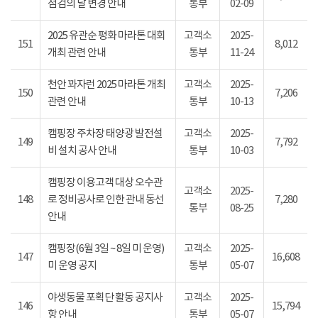
점검의 날 변경 안내
통부
02-09
2025 유관순 평화 마라톤 대회
고객소
2025-
151
8,012
개최 관련 안내
통부
11-24
천안 꽈자런 2025 마라톤 개최
고객소
2025-
150
7,206
관련 안내
통부
10-13
캠핑장 주차장 태양광 발전설
고객소
2025-
149
7,792
비 설치 공사 안내
통부
10-03
캠핑장 이용고객 대상 오수관
고객소
2025-
148
로 정비공사로 인한 관내 동선
7,280
통부
08-25
안내
캠핑장(6월 3일 ~ 8일 미 운영)
고객소
2025-
147
16,608
미 운영 공지
통부
05-07
야생동물 포획단 활동 공지사
고객소
2025-
146
15,794
항 안내
통부
05-07