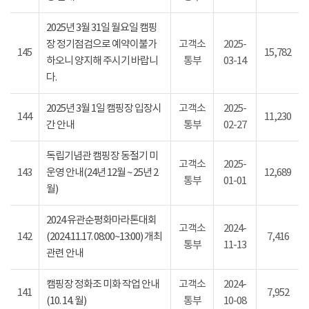
2025년 3월 31일 월요일 캠핑
장 정기점검으로 예약이불가
고객소
2025-
145
15,782
하오니 양지해 주시기 바랍니
통부
03-14
다.
2025년 3월 1일 캠핑장 입장시
고객소
2025-
144
11,230
간 안내
통부
02-27
독립기념관 캠핑장 동절기 미
고객소
2025-
143
운영 안내(24년 12월 ~ 25년 2
12,689
통부
01-01
월)
2024 유관순평화마라톤대회
고객소
2024-
142
(2024.11.17. 08:00~13:00) 개최
7,416
통부
11-13
관련 안내
캠핑장 정화조 미화 작업 안내
고객소
2024-
141
7,952
(10. 14. 월)
통부
10-08