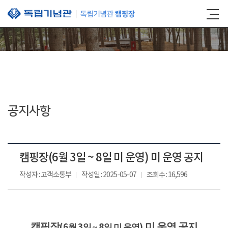
본문 바로가기
공지사항
캠핑장(6월 3일 ~ 8일 미 운영) 미 운영 공지
작성자 : 고객소통부
작성일 : 2025-05-07
조회수 : 16,596
캠핑장
미 운영 공지
(6
3
8
)
월
일 ~
일 미 운영