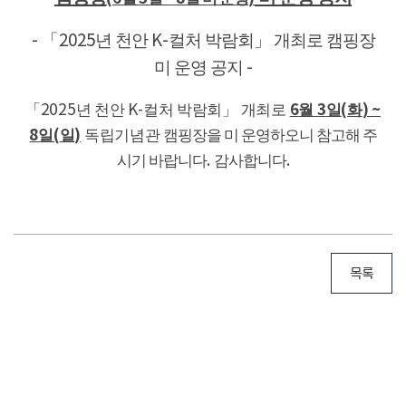
년 천안
컬처 박람회」
개최로 캠핑장
- 「
2025
K-
미 운영 공지
-
6
3
(
) ~
「2025
년 천안
K-
컬처 박람회」
개최로
월
일
화
8
(
)
일
일
독립기념관
캠핑장을 미 운영하오니 참고해 주
시기 바랍니다
.
감사합니다
.
목록