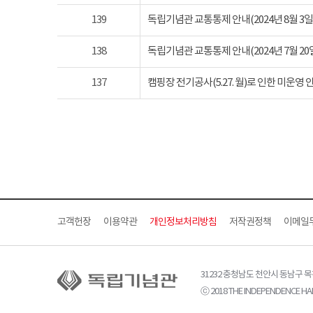
139
독립기념관 교통통제 안내(2024년 8월 3일 토요
138
독립기념관 교통통제 안내(2024년 7월 20일 토요
137
캠핑장 전기공사(5.27. 월)로 인한 미운영 
고객헌장
이용약관
개인정보처리방침
저작권정책
이메일
31232 충청남도 천안시 동남구 
ⓒ 2018 THE INDEPENDENCE HAL