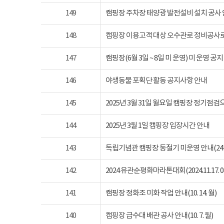
149
캠핑장 주차장 태양광 발전설비 설치 공사
148
캠핑장 이용고객 대상 오수관로 정비공사로
147
캠핑장(6월 3일 ~ 8일 미 운영) 미 운영 공지
146
야생동물 포획단 활동 공지사항 안내
145
2025년 3월 31일 월요일 캠핑장 정기점
144
2025년 3월 1일 캠핑장 입장시간 안내
143
독립기념관 캠핑장 동절기 미운영 안내(24년 1
142
2024 유관순평화마라톤대회(2024.11.17. 08
141
캠핑장 정화조 미화 작업 안내(10. 14. 월)
140
캠핑장 급수대 배관 공사 안내(10. 7. 월)