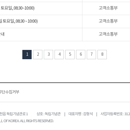
일, 08:30~10:00)
고객소통부
일, 08:30 ~ 10:00)
고객소통부
안내
고객소통부
1
2
3
4
5
6
7
8
무단수집거부
목천읍 독립기념관로 1
상호 : 독립기념관 | 대표자명 : 김형석 | 사업자등록번호 : 312-
L OF KOREA. ALL RIGHTS RESERVED.