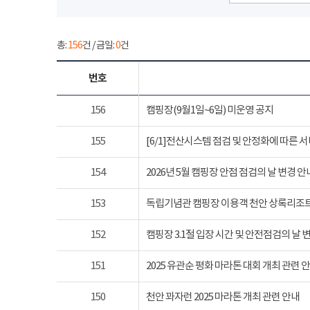
총:
156
건 / 금일:
0
건
번호
156
캠핑장(9월1일~6일) 미운영 공지
155
[6/1]전산시스템 점검 및 안정화에 따른 
154
2026년 5월 캠핑장 안점 점검의 날 변경 안
153
독립기념관 캠핑장 이용객 천안 상록리조
152
캠핑장 3.1절 입장 시간 및 안전점검의 날 
151
2025 유관순 평화 마라톤 대회 개최 관련 
150
천안 꽈자런 2025 마라톤 개최 관련 안내