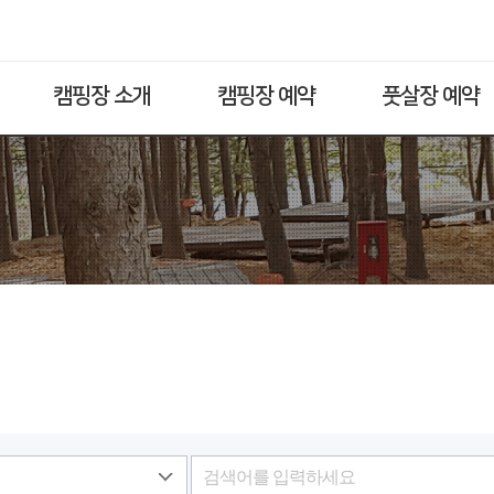
캠핑장 소개
캠핑장 예약
풋살장 예약