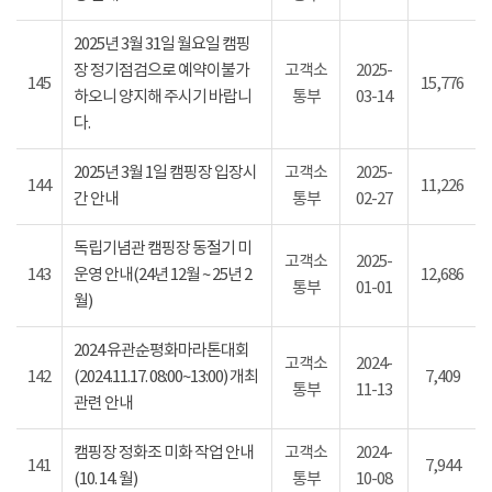
2025년 3월 31일 월요일 캠핑
장 정기점검으로 예약이불가
고객소
2025-
145
15,776
하오니 양지해 주시기 바랍니
통부
03-14
다.
2025년 3월 1일 캠핑장 입장시
고객소
2025-
144
11,226
간 안내
통부
02-27
독립기념관 캠핑장 동절기 미
고객소
2025-
143
운영 안내(24년 12월 ~ 25년 2
12,686
통부
01-01
월)
2024 유관순평화마라톤대회
고객소
2024-
142
(2024.11.17. 08:00~13:00) 개최
7,409
통부
11-13
관련 안내
캠핑장 정화조 미화 작업 안내
고객소
2024-
141
7,944
(10. 14. 월)
통부
10-08