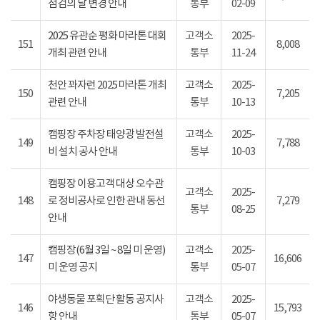
점검의 날 변경 안내
통부
02-09
2025 유관순 평화 마라톤 대회
고객소
2025-
151
8,008
개최 관련 안내
통부
11-24
천안 꽈자런 2025 마라톤 개최
고객소
2025-
150
7,205
관련 안내
통부
10-13
캠핑장 주차장 태양광 발전설
고객소
2025-
149
7,788
비 설치 공사 안내
통부
10-03
캠핑장 이용고객 대상 오수관
고객소
2025-
148
로 정비공사로 인한 관내 동선
7,279
통부
08-25
안내
캠핑장(6월 3일 ~ 8일 미 운영)
고객소
2025-
147
16,606
미 운영 공지
통부
05-07
야생동물 포획단 활동 공지사
고객소
2025-
146
15,793
항 안내
통부
05-07