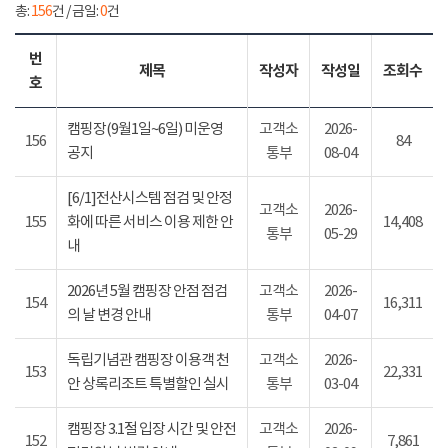
총:
156
건 / 금일:
0
건
번
제목
작성자
작성일
조회수
호
캠핑장(9월1일~6일) 미운영
고객소
2026-
156
84
공지
통부
08-04
[6/1]전산시스템 점검 및 안정
고객소
2026-
155
화에 따른 서비스 이용 제한 안
14,408
통부
05-29
내
2026년 5월 캠핑장 안점 점검
고객소
2026-
154
16,311
의 날 변경 안내
통부
04-07
독립기념관 캠핑장 이용객 천
고객소
2026-
153
22,331
안 상록리조트 특별할인 실시
통부
03-04
캠핑장 3.1절 입장 시간 및 안전
고객소
2026-
152
7,861