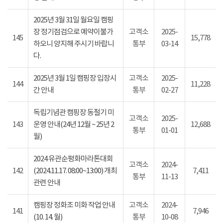
2025년 3월 31일 월요일 캠핑
장 정기점검으로 예약이불가
고객소
2025-
145
15,778
하오니 양지해 주시기 바랍니
통부
03-14
다.
2025년 3월 1일 캠핑장 입장시
고객소
2025-
144
11,228
간 안내
통부
02-27
독립기념관 캠핑장 동절기 미
고객소
2025-
143
운영 안내(24년 12월 ~ 25년 2
12,688
통부
01-01
월)
2024 유관순평화마라톤대회
고객소
2024-
142
(2024.11.17. 08:00~13:00) 개최
7,411
통부
11-13
관련 안내
캠핑장 정화조 미화 작업 안내
고객소
2024-
141
7,946
(10. 14. 월)
통부
10-08